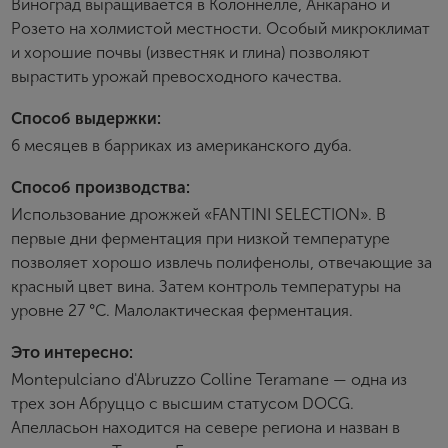
Виноград выращивается в Колоннелле, Анкарано и
Создание учетной записи
Розето на холмистой местности. Особый микроклимат
и хорошие почвы (известняк и глина) позволяют
Имя
вырастить урожай превосходного качества.
Способ выдержки:
E-mail
6 месяцев в барриках из американского дуба.
Способ производства:
Пароль
Использование дрожжей «FANTINI SELECTION». В
первые дни ферментация при низкой температуре
позволяет хорошо извлечь полифенолы, отвечающие за
Зарегистрироваться
красный цвет вина. Затем контроль температуры на
уровне 27 °C. Малолактическая ферментация.
Я согласен с условиями
пользовательского
соглашения
Это интересно:
Я хочу получать инфромацию об акциях и купоны со
Montepulciano d'Abruzzo Colline Teramane — одна из
скидкой
трех зон Абруццо с высшим статусом DOCG.
Апелласьон находится на севере региона и назван в