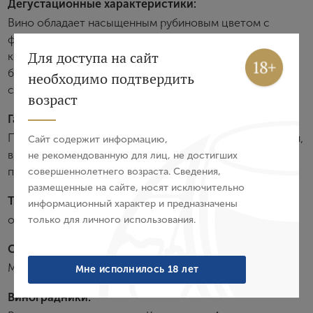
Дегустационные характеристики:
Вино обладает насыщенным рубиновым цветом с
фиолетовыми оттенками, сложным ароматом с тонами
Вход
Регистрация
Для доступа на сайт
красных фруктов, шоколада, пряностей и
бальзамическими нотками. Полнотелое, хорошо
необходимо подтвердить
сбалансированное вино с богатыми танинами.
Авторизация
возраст
Гастрономия:
E-mail
Превосходно сочетается с сытными вторыми блюдами,
Сайт содержит информацию,
выдержанными сырами, а также с мясом,
не рекомендованную для лиц, не достигших
приготовленным на гриле.
совершеннолетнего возраста. Сведения,
Пароль
размещенные на сайте, носят исключительно
Температура подачи:
информационный характер и предназначены
от 16 до 18 °С
только для личного использования.
Войти
Сортовой состав:
Забыли пароль?
Монтепульчано
Мне исполнилось 18 лет
Виноградники: