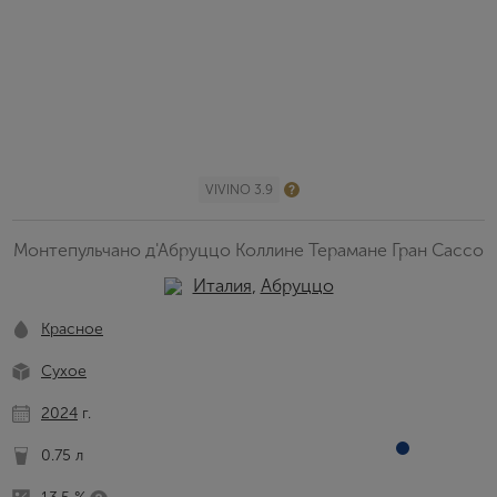
VIVINO 3.9
Монтепульчано д'Абруццо Коллине Терамане Гран Сассо
Италия
,
Абруццо
Красное
Сухое
2024
г.
0.75 л