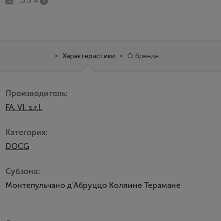
13.5 %
Характеристики
О бренде
Производитель:
FA. VI. s.r.l.
Категория:
DOCG
Субзона:
Монтепульчано д'Абруццо Коллине Терамане