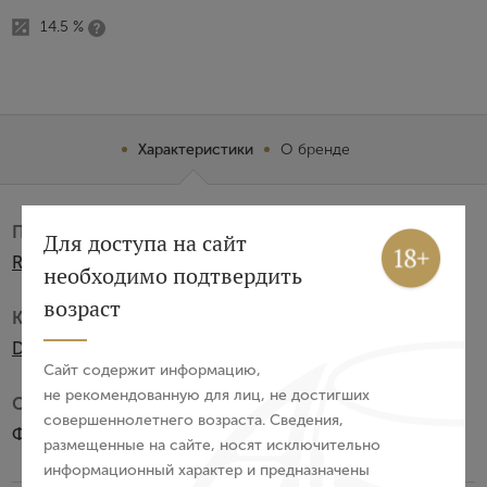
14.5 %
Характеристики
О бренде
Производитель:
Вход
Регистрация
Для доступа на сайт
Rodaro Paolo
необходимо подтвердить
Авторизация
возраст
Категория:
DOP
E-mail
Сайт содержит информацию,
не рекомендованную для лиц, не достигших
Субзона:
совершеннолетнего возраста. Сведения,
Пароль
Фриули Колли Ориентали
размещенные на сайте, носят исключительно
информационный характер и предназначены