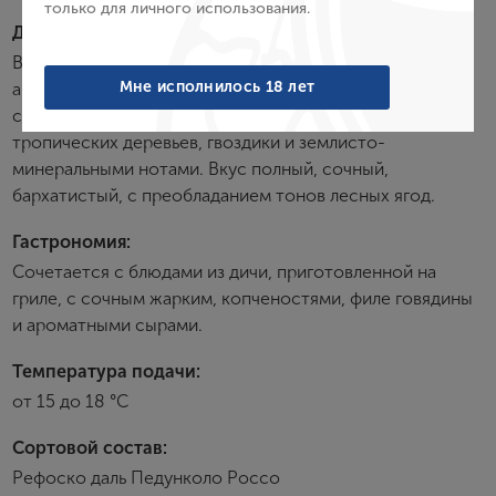
только для личного использования.
Войти
Дегустационные характеристики:
Вино обладает темным пурпурным цветом и богатым
Забыли пароль?
Мне исполнилось 18 лет
ароматом с оттенками цветов, душистых трав,
сандалового дерева, экзотических специй, кориандра,
тропических деревьев, гвоздики и землисто-
Создание учетной записи
минеральными нотами. Вкус полный, сочный,
бархатистый, с преобладанием тонов лесных ягод.
Имя
Гастрономия:
Сочетается с блюдами из дичи, приготовленной на
E-mail
гриле, с сочным жарким, копченостями, филе говядины
и ароматными сырами.
Температура подачи:
Пароль
от 15 до 18 °С
Сортовой состав:
Зарегистрироваться
Рефоско даль Педунколо Россо