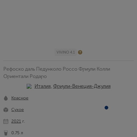
VIVINO 4.1
Рефоско даль Педунколо Россо Фриули Колли
Ориентали Родаро
Италия
,
Фриули-Венеция-Джулия
Красное
Сухое
2021
г.
0.75 л