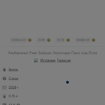
VIVINO 4.3
JS 93
TA 93
DWWA 93
Альбариньо Риас Байшас Херитидж Пако энд Лола
Испания
,
Галисия
Белое
Сухое
2018
г.
0.75 л