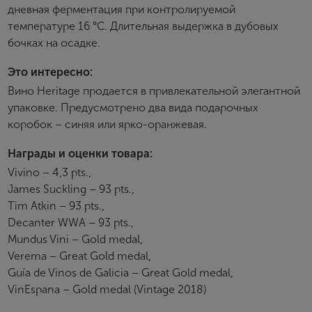
дневная ферментация при контролируемой
Я хочу получать инфромацию об акциях и купоны со
скидкой
температуре 16 °C. Длительная выдержка в дубовых
бочках на осадке.
Это интересно:
Вино Heritage продается в привлекательной элегантной
упаковке. Предусмотрено два вида подарочных
коробок – синяя или ярко-оранжевая.
Награды и оценки товара:
Vivino – 4,3 pts.,
James Suckling – 93 pts.,
Tim Atkin – 93 pts.,
Decanter WWA – 93 pts.,
Mundus Vini – Gold medal,
Verema – Great Gold medal,
Guía de Vinos de Galicia – Great Gold medal,
VinEspana – Gold medal (Vintage 2018)