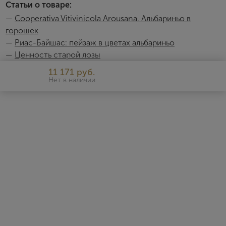
Статьи о товаре:
—
Cooperativa Vitivinicola Аrоusаnа. Альбариньо в
горошек
—
Риас-Байшас: пейзаж в цветах альбариньо
—
Ценность старой лозы
11 171 руб.
Нет в наличии
Paco & Lola
Винодельня, которую мы знаем сегодня благодаря
завораживающей линейки вин Paco & Lola, была основана в
2006 году и контролируется 456 акционерами, которые
сделали ее главным производственным кооперативом региона
Риас Байшас DO. На сегодняшний день Soc. Cooperativa
Vitivinicola Аrоusаnа. SCG владеет 200 гектарами (500 акров)
виноградников, расположенных в Меаньо (Понтеведра), в
самом сердце Долины Салнес. Благодаря плодородной почве
и мягкому климату, прибрежная зона, обдуваемая холодными
атлантическими ветрами, является идеальным местом, где