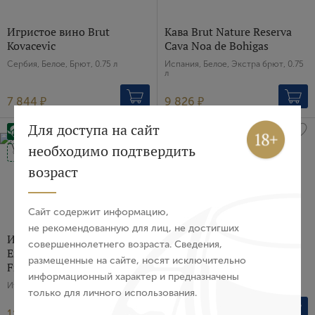
Игристое вино Brut
Кава Brut Nature Reserva
Kovacevic
Cava Noa de Bohigas
Сербия, Белое, Брют, 0.75 л
Испания, Белое, Экстра брют, 0.75
л
7 844 ₽
9 826 ₽
Вход
Регистрация
Для доступа на сайт
необходимо подтвердить
Organic
Авторизация
возраст
E-mail
Сайт содержит информацию,
не рекомендованную для лиц, не достигших
Игристое вино Brut
Шампанское Brut Rose
совершеннолетнего возраста. Сведения,
Пароль
Emozione Villa
Champagne Ch. de l'Auche
размещенные на сайте, носят исключительно
Franciacorta, 2020 г.
Франция, Розовое, Брют, 0.75 л
информационный характер и предназначены
Италия, Белое, Брют, 0.75 л
только для личного использования.
Войти
11 344 ₽
13 354 ₽