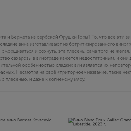
та и Бермета из сербской Фрушки Горы? То, что все эти в
сладкие вина изготавливают из ботритизированного виног
ья сморщиваться и сохнуть, эта плесень, сама того не желая
тво сахарозы в винограде кажется недостаточным, и они 
ительной особенностью сладких вин является их неповтор
расных. Несмотря на своё «приторное» название, такие нек
 с плесенью, и даже к копченому мясу.