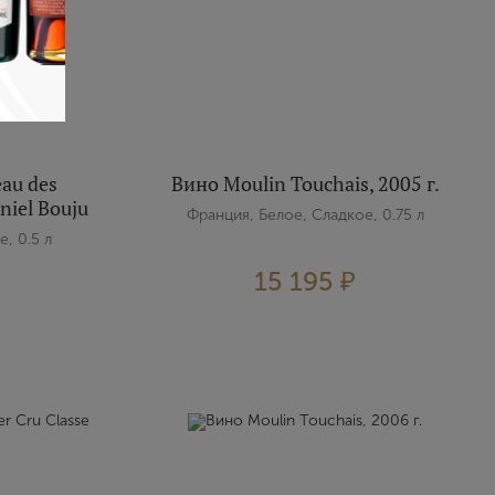
au des
Вино Moulin Touchais, 2005 г.
niel Bouju
Франция, Белое, Сладкое, 0.75 л
, 0.5 л
15 195 ₽