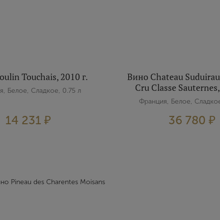
Зарегистрироваться
Я согласен с условиями
пользовательского соглашения
Я хочу получать инфромацию об акциях и купоны со скидкой
ulin Touchais, 2010 г.
Вино Chateau Suduirau
Cru Classe Sauternes,
, Белое, Сладкое, 0.75 л
Франция, Белое, Сладкое
14 231 ₽
36 780 ₽