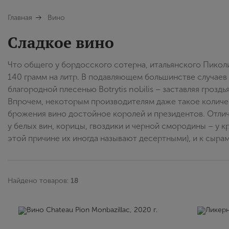
Главная
Вино
Сладкое вино
Что общего у бордосского сотерна, итальянского Пиколи
140 грамм на литр. В подавляющем большинстве случаев 
благородной плесенью Botrytis nobilis – заставляя грозд
Впрочем, некоторым производителям даже такое количес
брожения вино достойное королей и президентов. Отлич
у белых вин, корицы, гвоздики и черной смородины – у к
этой причине их иногда называют десертными), и к сырам
Найдено товаров:
18