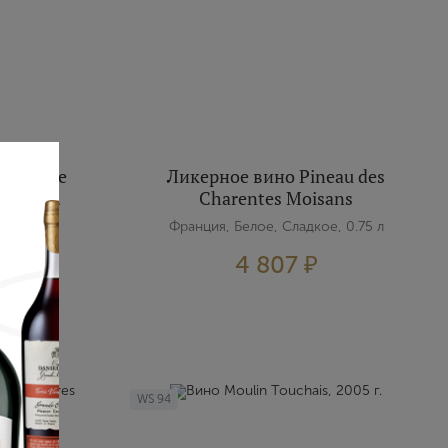
Spatlese
Ликерное вино Pineau des
 2024 г.
Charentes Moisans
, 0.75 л
Франция, Белое, Сладкое, 0.75 л
4 807 ₽
WS
94