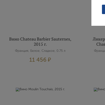
Вино Chateau Barbier Sauternes,
Ликер
2015 г.
Char
Франция, Белое, Сладкое, 0.75 л
Франци
11 456 ₽