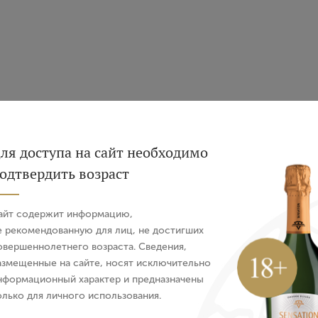
Вход
Регистрация
 de Muscat de Saint Jean
Вино Gewurztraminer 
Minervois, 2023 г.
Zellertal Schwedhelm,
ля доступа на сайт необходимо
я, Белое, Сладкое, 0.5 л
Германия, Белое, Сладкое
одтвердить возраст
Авторизация
3 078 ₽
5 586 ₽
айт содержит информацию,
E-mail
е рекомендованную для лиц, не достигших
овершеннолетнего возраста. Сведения,
азмещенные на сайте, носят исключительно
Пароль
нформационный характер и предназначены
олько для личного использования.