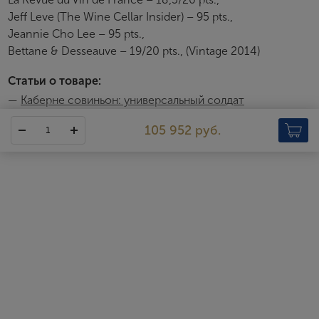
Jeff Leve (The Wine Cellar Insider) – 95 pts.,
Jeannie Cho Lee – 95 pts.,
Bettane & Desseauve – 19/20 pts., (Vintage 2014)
Статьи о товаре:
—
Каберне cовиньон: универсальный солдат
105 952 руб.
Chateau Ducru-Beaucaillou
Chateau Ducru Beaucaillou — одно из старейших поместий
апелласьона Сен-Жюльен. История шато восходит к началу
XVIII века, а именно к 1720 году. Тогда прославленный слуга
короля Жак де Бержерон взял в жены Мари Дежан,
унаследовавшую хозяйство Beaucaillou, именуемое в честь
крупной гальки на винограднике («вeau caillou» — «прекрасные
камешки»). Полное название замок приобрел лишь с приходом
следующего владельца — Бертрана Дюкрю, энергичного
виноторговца, приобретшего винодельню в 1797 году. Любовь