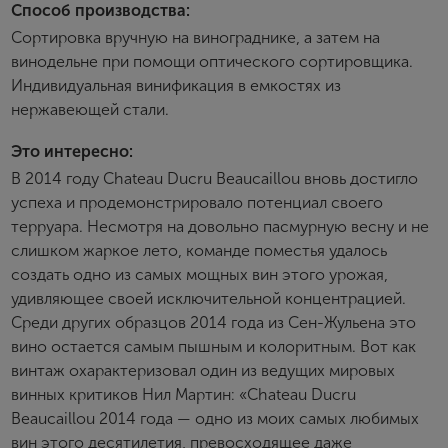
Способ производства:
E-mail
Сортировка вручную на винограднике, а затем на
винодельне при помощи оптического сортировщика.
Индивидуальная винификация в емкостях из
Пароль
нержавеющей стали.
Это интересно:
Зарегистрироваться
В 2014 году Chateau Ducru Beaucaillou вновь достигло
успеха и продемонстрировало потенциал своего
Я согласен с условиями
пользовательского
соглашения
терруара. Несмотря на довольно пасмурную весну и не
слишком жаркое лето, команде поместья удалось
Я хочу получать инфромацию об акциях и купоны со
скидкой
создать одно из самых мощных вин этого урожая,
удивляющее своей исключительной концентрацией.
Среди других образцов 2014 года из Сен-Жульена это
вино остается самым пышным и колоритным. Вот как
винтаж охарактеризовал один из ведущих мировых
винных критиков Нил Мартин: «Chateau Ducru
Beaucaillou 2014 года — одно из моих самых любимых
вин этого десятилетия, превосходящее даже