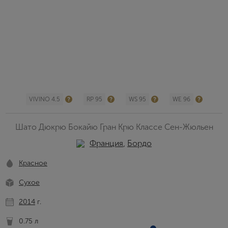
VIVINO 4.5
RP 95
WS 95
WE 96
Шато Дюкрю Бокайю Гран Крю Классе Сен-Жюльен
Франция
,
Бордо
Красное
Сухое
2014
г.
0.75 л