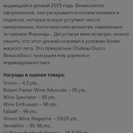
выдающийся урожай 2015 года. Великолепно
оформленное, оно раскрывается нотами ежевики и
подлеска, которые вскоре уступают место
минеральным, почти морским ароматам, навеваемым
эстуарием Жиронды… Дегустируя вино вслепую, можно
решить, что этот урожай созревал в условиях более
жаркого лета. Это прекрасное Chateau Ducru
Beaucaillou с присущим ему шармом и
индивидуальностью».
Награды и оценки товара:
Vivino – 4,5 pts.,
Robert Parker Wine Advocate – 95 pts.,
Wine Spectator – 95 pts.,
Wine Enthusiast – 96 pts.,
Falstaff – 96 pts.,
Vinum Wine Magazine – 19/20 pts.,
VertdeVin – 95-96 pts.,
La Revue du Vin de France – 18,5/20 pts.,