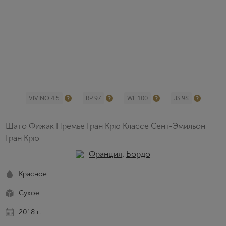
VIVINO 4.5
RP 97
WE 100
JS 98
Шато Фижак Премье Гран Крю Классе Сент-Эмильон
Гран Крю
Франция
,
Бордо
Красное
Сухое
2018
г.