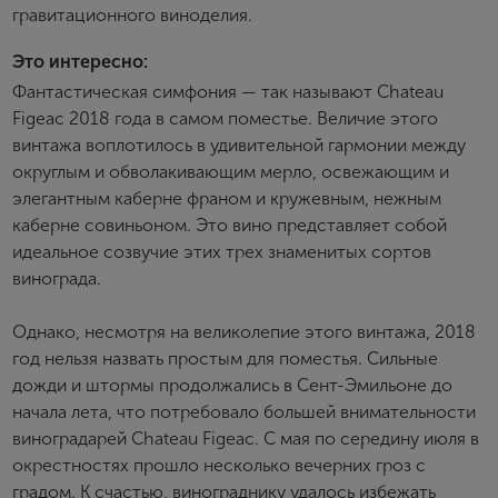
гравитационного виноделия.
E-mail
Это интересно:
Фантастическая симфония — так называют Chateau
Figeac 2018 года в самом поместье. Величие этого
Пароль
винтажа воплотилось в удивительной гармонии между
округлым и обволакивающим мерло, освежающим и
элегантным каберне франом и кружевным, нежным
Зарегистрироваться
каберне совиньоном. Это вино представляет собой
идеальное созвучие этих трех знаменитых сортов
Я согласен с условиями
пользовательского
винограда.
соглашения
Я хочу получать инфромацию об акциях и купоны со
Однако, несмотря на великолепие этого винтажа, 2018
скидкой
год нельзя назвать простым для поместья. Сильные
дожди и штормы продолжались в Сент-Эмильоне до
начала лета, что потребовало большей внимательности
виноградарей Chateau Figeac. С мая по середину июля в
окрестностях прошло несколько вечерних гроз с
градом. К счастью, винограднику удалось избежать