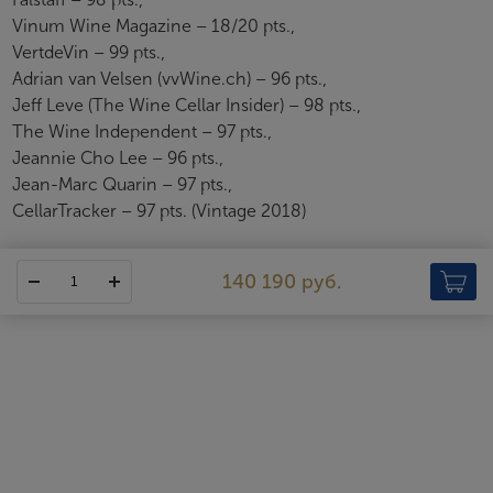
Vinum Wine Magazine – 18/20 pts.,
VertdeVin – 99 pts.,
Adrian van Velsen (vvWine.ch) – 96 pts.,
Jeff Leve (The Wine Cellar Insider) – 98 pts.,
The Wine Independent – 97 pts.,
Jeannie Cho Lee – 96 pts.,
Jean-Marc Quarin – 97 pts.,
CellarTracker – 97 pts. (Vintage 2018)
140 190 руб.
Chateau Figeac
Chateau Figeac является самым крупным винодельческим
хозяйством Сент-Эмильона. Это также одно из самых старых
бордоских поместий, история которого восходит ко II веку.
Тогда на территории нынешнего замка располагалась галло-
римская вилла, названная в честь семьи Фигеакус. Хотя участки