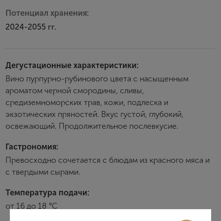
Потенциал хранения:
2024-2055 гг.
Дегустационные характеристики:
Вино пурпурно-рубинового цвета с насыщенным
ароматом черной смородины, сливы,
средиземноморских трав, кожи, подлеска и
экзотических пряностей. Вкус густой, глубокий,
освежающий. Продолжительное послевкусие.
Гастрономия:
Превосходно сочетается с блюдам из красного мяса и
с твердыми сырами.
Температура подачи:
от 16 до 18 °С