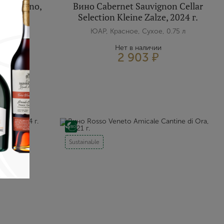
e Neirano,
Вино Cabernet Sauvignon Cellar
Selection Kleine Zalze, 2024 г.
0.75 л
ЮАР, Красное, Сухое, 0.75 л
Нет в наличии
2 903 ₽
Sustainable