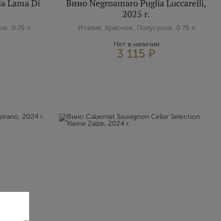
ia Lama Di
Вино Negroamaro Puglia Luccarelli,
2025 г.
е, 0.75 л
Италия, Красное, Полусухое, 0.75 л
Нет в наличии
3 115 ₽