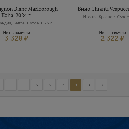
ignon Blanc Marlborough
Вино Chianti Vespucci,
Koha, 2024 г.
Италия, Красное, Сухое,
андия, Белое, Сухое, 0.75 л
Нет в наличии
Нет в наличии
3 328 ₽
2 322 ₽
1
...
5
6
7
8
9