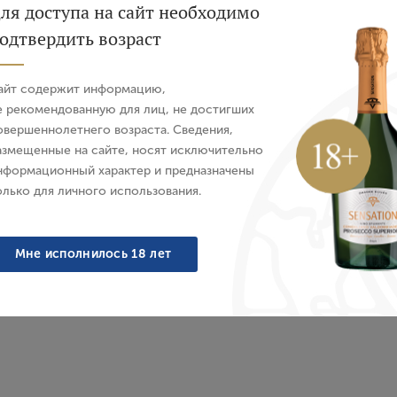
 Tenute Neirano, 2024 г.
ля доступа на сайт необходимо
Вино Roero Arneis Tenut
2024 г.
одтвердить возраст
я, Белое, Сухое, 0.75 л
Авторизация
Италия, Белое, Сухое, 
Нет в наличии
Нет в наличии
айт содержит информацию,
3 883 ₽
3 640 ₽
E-mail
е рекомендованную для лиц, не достигших
овершеннолетнего возраста. Сведения,
азмещенные на сайте, носят исключительно
Пароль
нформационный характер и предназначены
олько для личного использования.
Войти
Мне исполнилось 18 лет
Забыли пароль?
Создание учетной записи