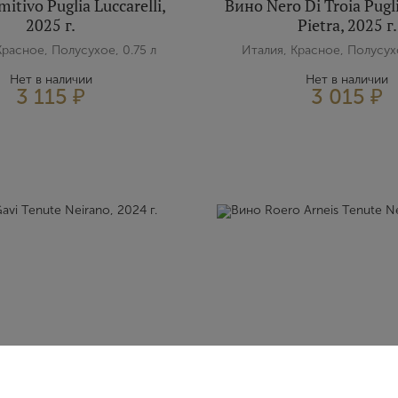
itivo Puglia Luccarelli,
Вино Nero Di Troia Pugl
2025 г.
Pietra, 2025 г.
Красное, Полусухое, 0.75 л
Италия, Красное, Полусухо
Нет в наличии
Нет в наличии
3 115 ₽
3 015 ₽
Вход
Регистрация