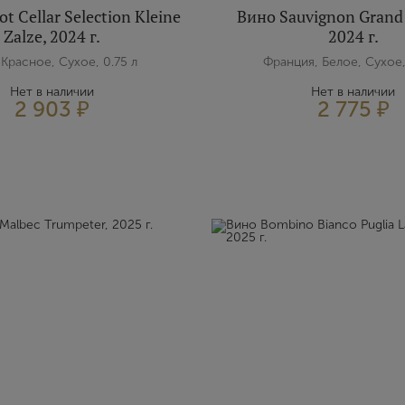
t Cellar Selection Kleine
Вино Sauvignon Grand
Zalze, 2024 г.
2024 г.
Имя
Красное, Сухое, 0.75 л
Франция, Белое, Сухое,
Нет в наличии
Нет в наличии
2 903 ₽
2 775 ₽
E-mail
Пароль
Зарегистрироваться
Я согласен с условиями
пользовательского соглашения
Я хочу получать инфромацию об акциях и купоны со скидкой