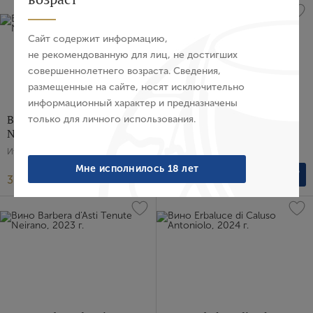
E-mail
Сайт содержит информацию,
не рекомендованную для лиц, не достигших
совершеннолетнего возраста. Сведения,
Пароль
размещенные на сайте, носят исключительно
информационный характер и предназначены
Вино Chianti Riserva Terre
Вино Gavi di Gavi Cristina
только для личного использования.
Войти
Natuzzi, 2019 г.
Ascheri, 2024 г.
Италия, Красное, Полусухое, 0.75 л
Италия, Белое, Сухое, 0.75 л
Забыли пароль?
Мне исполнилось 18 лет
3 472 ₽
7 079 ₽
Создание учетной записи
Имя
E-mail