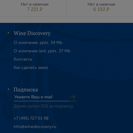
Нет в наличии
Нет в наличии
Пароль
7 221 ₽
6 192 ₽
Зарегистрироваться
Wine Discovery
Я согласен с условиями
пользовательского
О компании .pptx, 34 Mb
соглашения
О компании (en) .pptx, 37 Mb
Я хочу получать инфромацию об акциях и купоны со
Контакты
скидкой
Как сделать заказ
Подписка
Дарим купон 35% за подписку
+7 (495) 727 01 98
info@winediscovery.ru