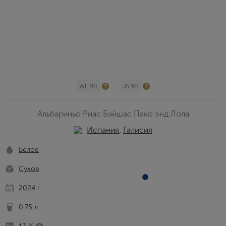
WE 90
JS 90
Альбариньо Риас Байшас Пако энд Лола
Испания
,
Галисия
Белое
Сухое
2024
г.
0.75 л