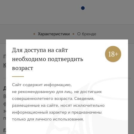
Характеристики
О бренде
Вход
Регистрация
Для доступа на сайт
Производитель:
необходимо подтвердить
Kleine Zalze
Авторизация
возраст
E-mail
Сайт содержит информацию,
Дегустационные характеристики:
не рекомендованную для лиц, не достигших
Вино бледно-золотистого цвета. Очень свежее,
совершеннолетнего возраста. Сведения,
Пароль
фруктовое и ароматное игристое с нотами груши,
размещенные на сайте, носят исключительно
зеленого яблока, персика и цитрусовых. Освежающее
информационный характер и предназначены
послевкусие.
только для личного использования.
Войти
Гастрономия: