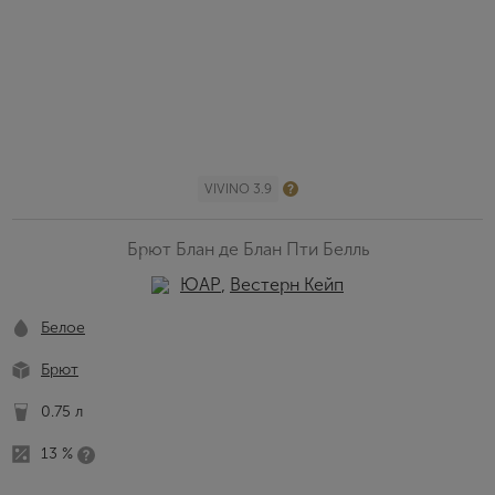
VIVINO 3.9
Брют Блан де Блан Пти Белль
ЮАР
,
Вестерн Кейп
Белое
Брют
0.75 л
13 %