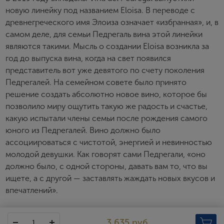
новую линейку под названием Eloisa. В переводе с
древнегреческого имя Элоиза означает «избранная», и, в
самом деле, для семьи Педрегаль вина этой линейки
являются такими. Мысль о создании Eloisa возникла за
год до выпуска вина, когда на свет появился
представитель вот уже девятого по счету поколения
Педрегалей. На семейном совете было принято
решение создать абсолютно новое вино, которое бы
позволило миру ощутить такую же радость и счастье,
какую испытали члены семьи после рождения самого
юного из Педрегалей. Вино должно было
ассоциироваться с чистотой, энергией и невинностью
молодой девушки. Как говорят сами Педрегали, «оно
должно было, с одной стороны, давать вам то, что вы
ищете, а с другой — заставлять жаждать новых вкусов и
впечатлений».
Eloisa
3 635 руб.