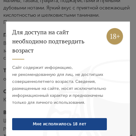
малины, табака, графита, поджаристыми и пряными
дубовыми нотами. Яркий вкус с приятной освежающей
кислотностью и шелковистыми танинами.
Продолжительное послевкусие.
Вход
Регистрация
Для доступа на сайт
Гастрономия:
необходимо подтвердить
Великолепно сочетается с разнообразными мясными
Авторизация
возраст
закусками, пастой с говядиной в томатно-сливочном
соусе, колбасками на гриле.
E-mail
Сайт содержит информацию,
Температура подачи:
не рекомендованную для лиц, не достигших
от 14 до 16 °С
совершеннолетнего возраста. Сведения,
Пароль
размещенные на сайте, носят исключительно
Сортовой состав:
информационный характер и предназначены
Кариньян
только для личного использования.
Войти
Виноградники:
Забыли пароль?
Шесть виноградников компании площадью в 1000 га
Мне исполнилось 18 лет
расположены в долине Лонкомилья — субрегионе
знаменитой долины Мауле. Все они четко распределены