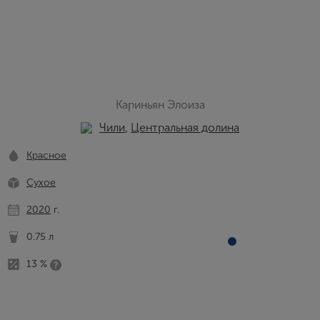
Кариньян Элоиза
Чили
,
Центральная долина
Красное
Сухое
2020
г.
0.75 л
13 %