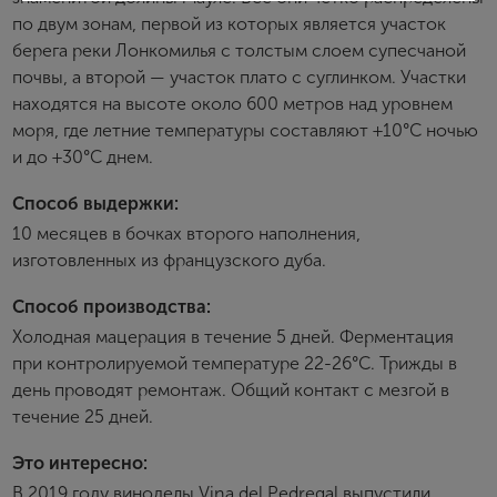
по двум зонам, первой из которых является участок
Создание учетной записи
берега реки Лонкомилья с толстым слоем супесчаной
почвы, а второй — участок плато с суглинком. Участки
Имя
находятся на высоте около 600 метров над уровнем
моря, где летние температуры составляют +10°C ночью
и до +30°C днем.
E-mail
Способ выдержки:
10 месяцев в бочках второго наполнения,
Пароль
изготовленных из французского дуба.
Способ производства:
Зарегистрироваться
Холодная мацерация в течение 5 дней. Ферментация
при контролируемой температуре 22-26°C. Трижды в
Я согласен с условиями
пользовательского
день проводят ремонтаж. Общий контакт с мезгой в
соглашения
течение 25 дней.
Я хочу получать инфромацию об акциях и купоны со
скидкой
Это интересно:
В 2019 году виноделы Vina del Pedregal выпустили