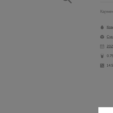
Кармен
Кра
Сух
20
0.7
14.