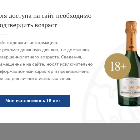
2021
2020
ля доступа на сайт необходимо
одтвердить возраст
Авторизация
айт содержит информацию,
Характеристики
О бренде
E-mail
е рекомендованную для лиц, не достигших
овершеннолетнего возраста. Сведения,
азмещенные на сайте, носят исключительно
Пароль
нформационный характер и предназначены
олько для личного использования.
 ароматы вишни и чернослива переплетаются с нотками ж
ктов, специй и темного шоколада.
Войти
Мне исполнилось 18 лет
Забыли пароль?