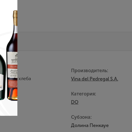
Производитель:
ареного хлеба
Vina del Pedregal S.A.
Категория:
DO
Субзона:
Долина Пенкауе