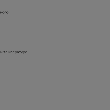
сного
ри температуре