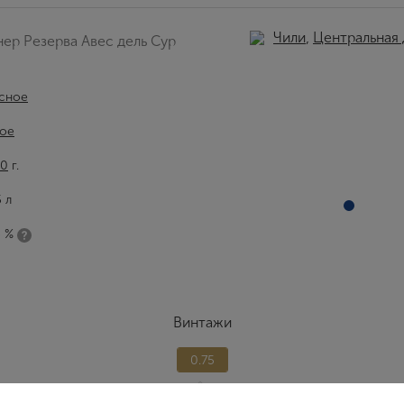
Чили
,
Центральная
ер Резерва Авес дель Сур
сное
ое
20
г.
5 л
5 %
Винтажи
0.75
Вход
Регистрация