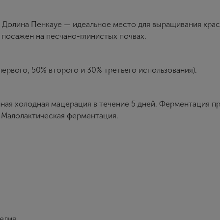
Создание учетной записи
Долина Пенкауе — идеальное место для выращивания кра
 посажен на песчано-глинистых почвах.
Имя
первого, 50% второго и 30% третьего использования).
E-mail
ная холодная мацерация в течение 5 дней. Ферментация п
Пароль
. Малолактическая ферментация.
Зарегистрироваться
Я согласен с условиями
пользовательского соглашения
Я хочу получать инфромацию об акциях и купоны со скидкой
делия