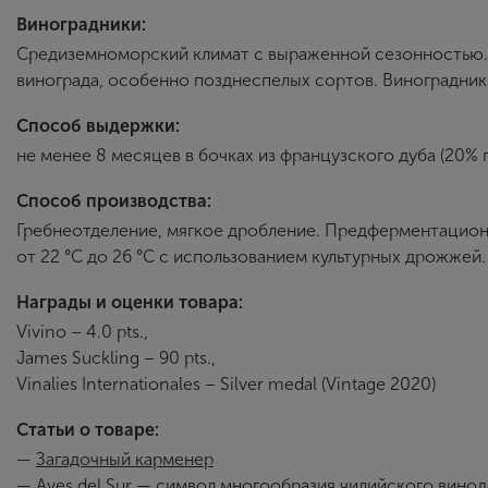
Виноградники:
Средиземноморский климат с выраженной сезонностью. 
винограда, особенно позднеспелых сортов. Виноградник
Способ выдержки:
не менее 8 месяцев в бочках из французского дуба (20% 
Способ производства:
Гребнеотделение, мягкое дробление. Предферментацион
от 22 °С до 26 °С с использованием культурных дрожжей
Награды и оценки товара:
Vivino – 4.0 pts.,
James Suckling – 90 pts.,
Vinalies Internationales – Silver medal (Vintage 2020)
Статьи о товаре:
—
Загадочный карменер
—
Aves del Sur — символ многообразия чилийского вино