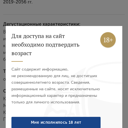
2019-2056 гг.
Дегустационные характеристики:
Вино темно-фиолетового цвета. Обладает богатым
Вход
Регистрация
Для доступа на сайт
изысканным фруктовым ароматом с нотами ежевики,
необходимо подтвердить
кофе, фиалки и черносмородинового ликера. Вкус
Авторизация
возраст
мощный, сложный, с отличным балансом и
бархатистыми танинами. Долгое послевкусие.
E-mail
Сайт содержит информацию,
Температура подачи:
не рекомендованную для лиц, не достигших
от 16 до 18 °С
совершеннолетнего возраста. Сведения,
Пароль
размещенные на сайте, носят исключительно
Сортовой состав:
информационный характер и предназначены
Каберне Совиньон — 61%
только для личного использования.
Войти
Мерло — 30%
Каберне Фран — 8%
Пти Вердо — 1%
Забыли пароль?
Мне исполнилось 18 лет