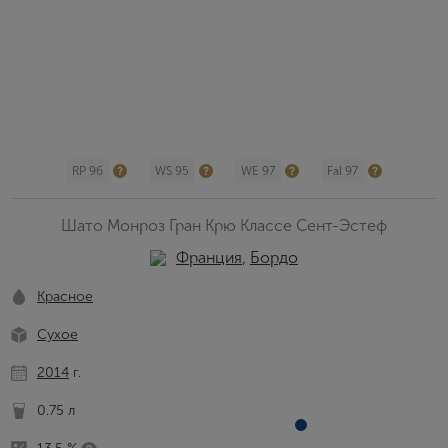
RP 96
WS 95
WE 97
Fal 97
Шато Монроз Гран Крю Классе Сент-Эстеф
Франция
,
Бордо
Красное
Сухое
2014
г.
0.75 л