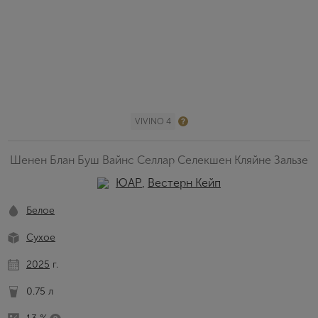
VIVINO 4
Шенен Блан Буш Вайнс Селлар Селекшен Кляйне Зальзе
ЮАР
,
Вестерн Кейп
Белое
Сухое
2025
г.
0.75 л