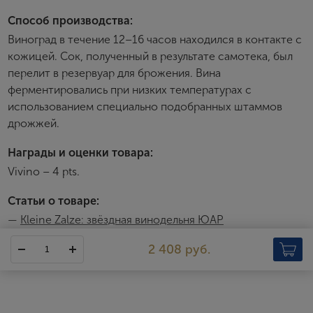
Зарегистрироваться
Способ производства:
Виноград в течение 12–16 часов находился в контакте с
Я согласен с условиями
пользовательского
кожицей. Сок, полученный в результате самотека, был
соглашения
перелит в резервуар для брожения. Вина
Я хочу получать инфромацию об акциях и купоны со
ферментировались при низких температурах с
скидкой
использованием специально подобранных штаммов
дрожжей.
Награды и оценки товара:
Vivino – 4 pts.
Статьи о товаре:
—
Kleine Zalze: звёздная винодельня ЮАР
2 408 руб.
Cellar Selection
Вина Cellar Selection — это понятные, чистые и фруктовые