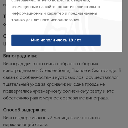
совершеннолетнего возраста. Сведения,
Пароль
из тунца.
размещенные на сайте, носят исключительно
информационный характер и предназначены
Температура подачи:
только для личного использования.
Войти
от 8 до 10 °С
Сортовой состав:
Забыли пароль?
Мне исполнилось 18 лет
Шенен Блан
Виноградники:
Создание учетной записи
Виноград для этого вина собран с отборных
виноградников в Стелленбоше, Паарле и Свартланде. В
Имя
связи с особенностями кустовых лоз, осуществлялся
тщательный уход за кронами: ни одна гроздь не
подвергалась чрезмерному солнечному свету и это
E-mail
обеспечило равномерное созревание винограда.
Способ выдержки:
Пароль
Вино выдерживалось 2 месяца в емкостях из
нержавеющей стали.