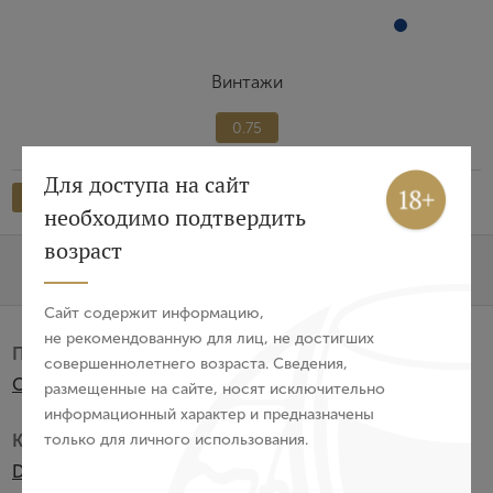
Винтажи
0.75
Вход
Регистрация
Для доступа на сайт
2024
2022
необходимо подтвердить
Авторизация
возраст
Характеристики
О бренде
E-mail
Сайт содержит информацию,
не рекомендованную для лиц, не достигших
Производитель:
совершеннолетнего возраста. Сведения,
Пароль
Cantina Cellaro S.S.
размещенные на сайте, носят исключительно
информационный характер и предназначены
Категория:
только для личного использования.
Войти
DOC