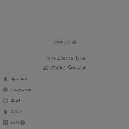
VIVINO 4
Неро д'Авола Лума
Италия
,
Сицилия
Красное
Полусухое
2024
г.
0.75 л
13 %