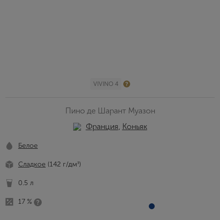
VIVINO 4
Пино де Шарант Муазон
Франция
,
Коньяк
Белое
Сладкое
(142 г/дм
)
³
0.5 л
17 %