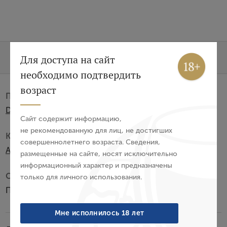
Вход
Регистрация
Для доступа на сайт
Характеристики
О бренде
необходимо подтвердить
Авторизация
возраст
Производитель:
E-mail
Distillerie des Moisans
Сайт содержит информацию,
не рекомендованную для лиц, не достигших
Категория:
совершеннолетнего возраста. Сведения,
Пароль
AOC
размещенные на сайте, носят исключительно
информационный характер и предназначены
Субзона:
только для личного использования.
Войти
Пино де Шарант
Забыли пароль?
Мне исполнилось 18 лет