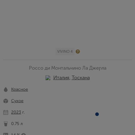
VIVINO 4
Россо ди Монтальчино Ла Джерла
Италия
,
Тоскана
Красное
Сухое
2023
г.
0.75 л