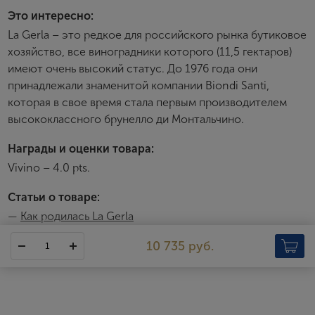
Зарегистрироваться
Это интересно:
La Gerla – это редкое для российского рынка бутиковое
Я согласен с условиями
пользовательского
хозяйство, все виноградники которого (11,5 гектаров)
соглашения
имеют очень высокий статус. До 1976 года они
Я хочу получать инфромацию об акциях и купоны со
принадлежали знаменитой компании Biondi Santi,
скидкой
которая в свое время стала первым производителем
высококлассного брунелло ди Монтальчино.
Награды и оценки товара:
Vivino – 4.0 pts.
Статьи о товаре:
—
Как родилась La Gerla
10 735 руб.
La Gerla
Винный дом La Gerla – детище Серджио Росси, успешного