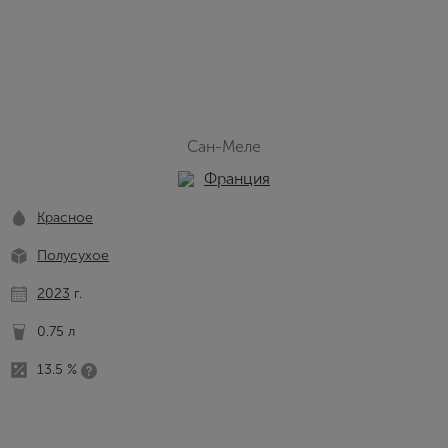
Сан-Меле
Франция
Красное
Полусухое
2023
г.
0.75 л
13.5 %