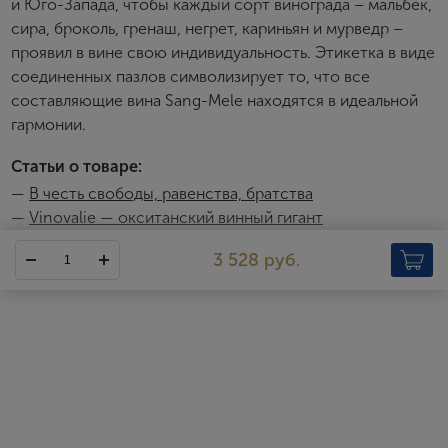
и Юго-Запада, чтобы каждый сорт винограда – мальбек,
Я согласен с условиями
пользовательского
сира, броколь, гренаш, негрет, кариньян и мурведр –
соглашения
проявил в вине свою индивидуальность. Этикетка в виде
Я хочу получать инфромацию об акциях и купоны со
соединенных пазлов символизирует то, что все
скидкой
составляющие вина Sang-Mele находятся в идеальной
гармонии.
Статьи о товаре:
—
В честь свободы, равенства, братства
—
Vinovalie — окситанский винный гигант
3 528 руб.
Sang-Mele
Sang-Mele – это альянс двух винодельческих традиций,
четырех типов почв и семи сортов винограда. Это продукт
сотрудничества двух компаний – Vinovalie и Vignobles Dom
Brial. Компания Vinovalie, расположенная на Юго-Западе
Франции, и Vignobles Dom Brial, базирующаяся в Руссильоне,