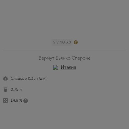
VIVINO 3.8
Вермут Бьянко Спероне
Италия
Сладкое
(135 г/дм
)
³
0.75 л
14.8 %