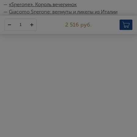
—
«Sperone». Король вечеринок
—
Giacomo Sperone: вермуты и ликеры из Италии
Sperone
2 516 руб.
Итальянец Антонио Спероне основал компанию, которая
сегодня носит название Giacomo Sperone, в далеком 1911 году.
Именно тогда в маленьком погребе на севере Италии, на
окраине города Турин, Антонио запустил кустарное
производство вермутов и крепленых вин.
После короткого застоя Первой мировой войны компания
начала медленно, но стабильно расти и развиваться, оставаясь
при этом ограниченной территорией Пьемонта. Только после
окончания Второй мировой войны Спероне смогли расширить
бизнес и выйти на международный рынок. Во многом это
стало возможным благодаря находчивости молодого
предпринимателя и талантливого энолога Джакомо Спероне,
сына Антонио. В 1960 году он построил новый завод недалеко
от Милана, в Кузано-Миланино, и закупил для него