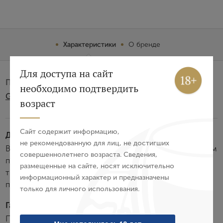
Характеристики
О бренде
Вход
Регистрация
Для доступа на сайт
Производитель:
необходимо подтвердить
Giacomo Sperone I.VI.S. SpA
Авторизация
возраст
E-mail
Сайт содержит информацию,
Дегустационные характеристики:
не рекомендованную для лиц, не достигших
Вермут обладает золотистым цветом и ярким ароматом
совершеннолетнего возраста. Сведения,
Пароль
полыни, который выделяется на фоне оттенков свежих
размещенные на сайте, носят исключительно
трав и специй. Мягкий сливочно-сладкий вкус с
информационный характер и предназначены
приятными травяными нюансами.
только для личного использования.
Войти
Гастрономия:
Забыли пароль?
Превосходен в качестве аперитива, в составе