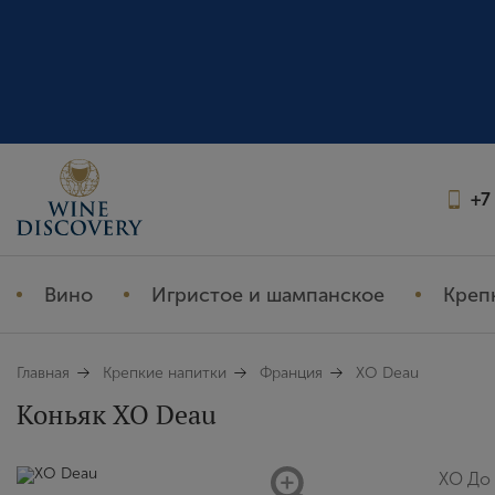
+7
Вино
Игристое и шампанское
Креп
Главная
Крепкие напитки
Франция
XO Deau
Коньяк XO Deau
XO До