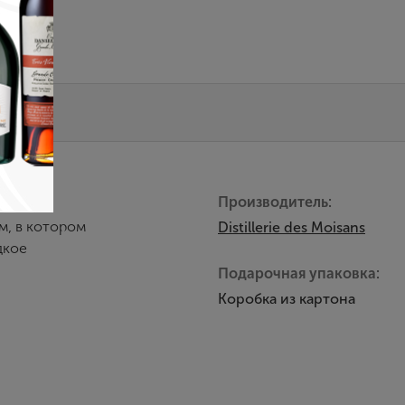
Производитель:
м, в котором
Distillerie des Moisans
дкое
Подарочная упаковка:
Коробка из картона