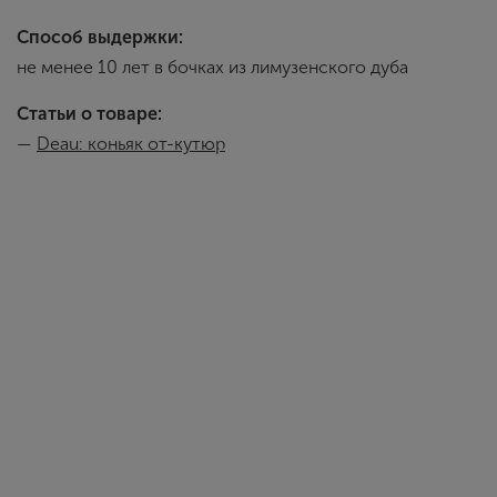
Способ выдержки:
не менее 10 лет в бочках из лимузенского дуба
Статьи о товаре:
—
Deau: коньяк от-кутюр
Deau
История компании
Сегодня поместье
управляет Верони
лучших традициях
разработанных сп
Поместью Des Moi
Шампань. В произ
Фоль Бланш. Дист
маленьких аламби
высокую аромати