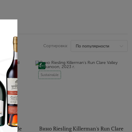
Выйти
Сортировка:
Sustainable
973 Single
Вино Riesling Killerman's Run Clare