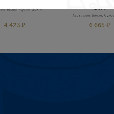
y Kilikanoon, 2022 г.
Vineyard Watervale Ki
2024 г.
ия, Белое, Сухое, 0.75 л
Австралия, Белое, Сухое
4 423 ₽
6 665 ₽
Создание учетной записи
Имя
E-mail
Пароль
Зарегистрироваться
Я согласен с условиями
пользовательского соглашения