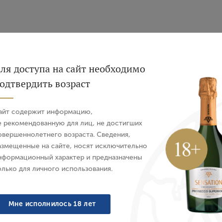
Вход
Регистрация
ля доступа на сайт необходимо
одтвердить возраст
Авторизация
айт содержит информацию,
E-mail
е рекомендованную для лиц, не достигших
Sustainable
овершеннолетнего возраста. Сведения,
азмещенные на сайте, носят исключительно
Пароль
нформационный характер и предназначены
олько для личного использования.
Войти
Мне исполнилось 18 лет
ing Killerman's Run Clare
Вино Riesling Mort's 1
Забыли пароль?