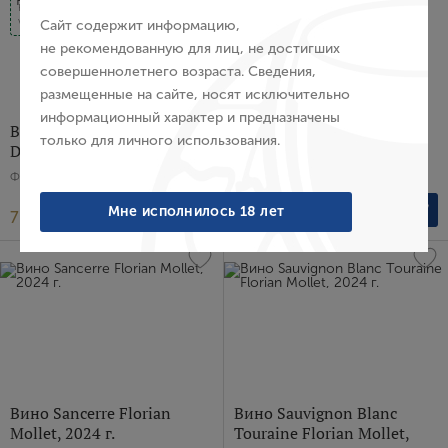
E-mail
HVE
Сайт содержит информацию,
VDD
не рекомендованную для лиц, не достигших
совершеннолетнего возраста. Сведения,
Пароль
размещенные на сайте, носят исключительно
информационный характер и предназначены
Вино Petit Chablis
Вино Bordeaux Blanc Belle
только для личного использования.
Domaine Fevre, 2025 г.
France, 2024 г.
Войти
Франция, Белое, Сухое, 0.75 л
Франция, Белое, Сухое, 0.75 л
Забыли пароль?
Мне исполнилось 18 лет
7 109 ₽
2 392 ₽
Создание учетной записи
Имя
E-mail
Вино Sancerre Florian
Вино Sauvignon Blanc
Mollet, 2024 г.
Touraine Florian Mollet,