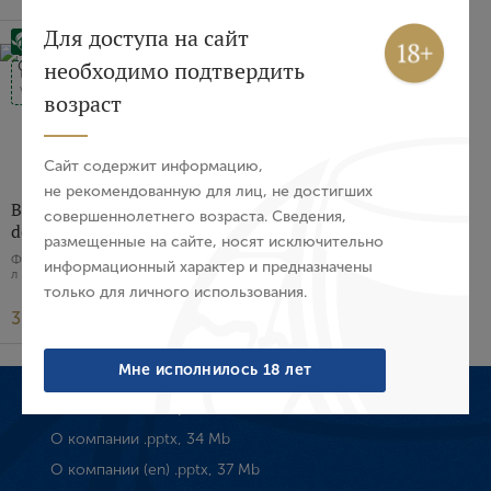
Вход
Регистрация
Для доступа на сайт
необходимо подтвердить
HVE
Авторизация
VDD
возраст
E-mail
Сайт содержит информацию,
не рекомендованную для лиц, не достигших
Вино Rose d’Anjou Chateau
совершеннолетнего возраста. Сведения,
Пароль
de Champteloup, 2024 г.
размещенные на сайте, носят исключительно
Франция, Розовое, Полусухое, 0.75
информационный характер и предназначены
л
только для личного использования.
Войти
3 220 ₽
Забыли пароль?
Мне исполнилось 18 лет
Wine Discovery
О компании .pptx, 34 Mb
Создание учетной записи
О компании (en) .pptx, 37 Mb