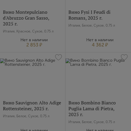
E-mail
Вино Montepulciano
Вино Fysi I Feudi di
d'Abruzzo Gran Sasso,
Romans, 2025 г.
2025 г.
Италия, Белое, Сухое, 0.75 л
Пароль
Италия, Красное, Сухое, 0.75 л
Нет в наличии
Нет в наличии
2 853 ₽
4 362 ₽
Зарегистрироваться
Я согласен с условиями
пользовательского
соглашения
Я хочу получать инфромацию об акциях и купоны со
скидкой
Вино Sauvignon Alto Adige
Вино Bombino Bianco
Rottensteiner, 2025 г.
Puglia Lama di Pietra,
2025 г.
Италия, Белое, Сухое, 0.75 л
Италия, Белое, Сухое, 0.75 л
Нет в наличии
Нет в наличии