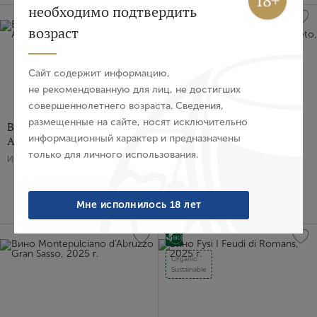
необходимо подтвердить
Авторизация
возраст
Organic
E-mail
WS
91
Сайт содержит информацию,
не рекомендованную для лиц, не достигших
совершеннолетнего возраста. Сведения,
Пароль
размещенные на сайте, носят исключительно
Вино Sangiovese Poggio gli
Вино Vino Nobile di
информационный характер и предназначены
Angeli La Gerla, 2023 г.
Montepulciano Riserva
Canneto, 2019 г.
только для личного использования.
Италия, Красное, Сухое, 0.75 л
Войти
Италия, Красное, Сухое, 0.75 л
Нет в наличии
Нет в наличии
Забыли пароль?
Мне исполнилось 18 лет
7 406 ₽
9 325 ₽
Создание учетной записи
Organic
Sustainable
Имя