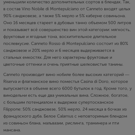
уменьшили количество дополнительных сортов в блендах. Так,
Пароль
в состав Vino Nobile di Montepulciano от Canneto входят целых
90% санджовезе, а также 5% мерло и 5% каберне совиньона.
Оно 16 месяцев стареет в дубовых танно объемом 500 литров
Зарегистрироваться
и показывает всё совершенство вин этой категории: мягкость,
фруктовые и ягодные тона, восхитительное длительное
Я согласен с условиями
пользовательского
послевкусие. Canneto Rosso di Montepulciano состоит из 80%
соглашения
санджовезе и 20% мерло и 6 месяцев выдерживается в
Я хочу получать инфромацию об акциях и купоны со
стальных емкостях. Для него характерны фруктовые и
скидкой
цветочные оттенки и очень приятные шелковистые танины.
Canneto производит вино нобиле более высоких категорий ―
Riserva и флагманское вино поместья Casina di Doro, которое
выпускается в объеме всего 6000 бутылок в год. Кроме того, у
винодельни есть еще два уникальных вина. Сложное, богатое,
с большим потенциалом к выдержке супертосканское
Filippone: 50% санджовезе, 50% мерло, 24 месяца в бочках из
французского дуба. Белое Calamus с неповторимым блендом
из совиньон блана, мальвазии, рислинга, траминера и пти
мансана.