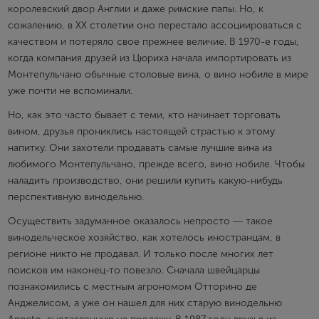
королевский двор Англии и даже римские папы. Но, к
сожалению, в XX столетии оно перестало ассоциироваться с
качеством и потеряло свое прежнее величие. В 1970-е годы,
когда компания друзей из Цюриха начала импортировать из
Монтепульчано обычные столовые вина, о вино нобиле в мире
уже почти не вспоминали.
Но, как это часто бывает с теми, кто начинает торговать
вином, друзья прониклись настоящей страстью к этому
напитку. Они захотели продавать самые лучшие вина из
любимого Монтепульчано, прежде всего, вино нобиле. Чтобы
наладить производство, они решили купить какую-нибудь
перспективную винодельню.
Осуществить задуманное оказалось непросто ― такое
винодельческое хозяйство, как хотелось иностранцам, в
регионе никто не продавал. И только после многих лет
поисков им наконец-то повезло. Сначала швейцарцы
познакомились с местным агрономом Отторино де
Анджелисом, а уже он нашел для них старую винодельню