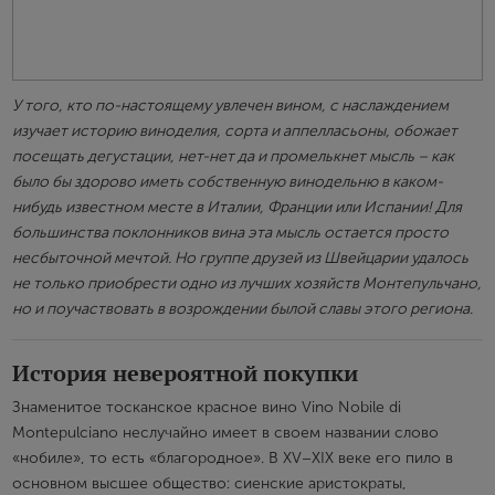
У того, кто по-настоящему увлечен вином, с наслаждением
изучает историю виноделия, сорта и аппелласьоны, обожает
посещать дегустации, нет-нет да и промелькнет мысль – как
было бы здорово иметь собственную винодельню в каком-
нибудь известном месте в Италии, Франции или Испании! Для
большинства поклонников вина эта мысль остается просто
несбыточной мечтой. Но группе друзей из Швейцарии удалось
не только приобрести одно из лучших хозяйств Монтепульчано,
но и поучаствовать в возрождении былой славы этого региона.
История невероятной покупки
Знаменитое тосканское красное вино Vino Nobile di
Montepulciano неслучайно имеет в своем названии слово
«нобиле», то есть «благородное». В XV–XIX веке его пило в
основном высшее общество: сиенские аристократы,