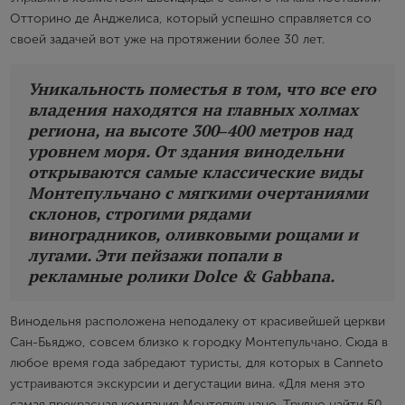
Отторино де Анджелиса, который успешно справляется со
своей задачей вот уже на протяжении более 30 лет.
Уникальность поместья в том, что все его
владения находятся на главных холмах
региона, на высоте 300–400 метров над
уровнем моря. От здания винодельни
открываются самые классические виды
Монтепульчано с мягкими очертаниями
склонов, строгими рядами
виноградников, оливковыми рощами и
лугами. Эти пейзажи попали в
рекламные ролики Dolce & Gabbana.
Винодельня расположена неподалеку от красивейшей церкви
Сан-Бьяджо, совсем близко к городку Монтепульчано. Сюда в
любое время года забредают туристы, для которых в Canneto
устраиваются экскурсии и дегустации вина. «Для меня это
самая прекрасная компания Монтепульчано. Трудно найти 50