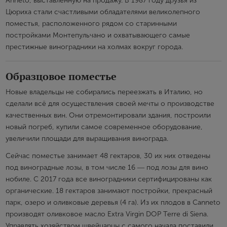
Anneto, выставленную на продажу. В 1987 году друзья из
Цюриха стали счастливыми обладателями великолепного
поместья, расположенного рядом со старинными
постройками Монтепульчано и охватывающего самые
престижные виноградники на холмах вокруг города.
Образцовое поместье
Новые владельцы не собирались переезжать в Италию, но
сделали всё для осуществления своей мечты о производстве
качественных вин. Они отремонтировали здания, построили
новый погреб, купили самое современное оборудование,
увеличили площади для выращивания винограда.
Сейчас поместье занимает 48 гектаров, 30 их них отведены
под виноградные лозы, в том числе 16 ― под лозы для вино
нобиле. С 2017 года все виноградники сертифицированы как
органические. 18 гектаров занимают постройки, прекрасный
парк, озеро и оливковые деревья (4 га). Из их плодов в Canneto
производят оливковое масло Extra Virgin DOP Terre di Siena.
Управлять хозяйством швейцарцы с самого начала поставили