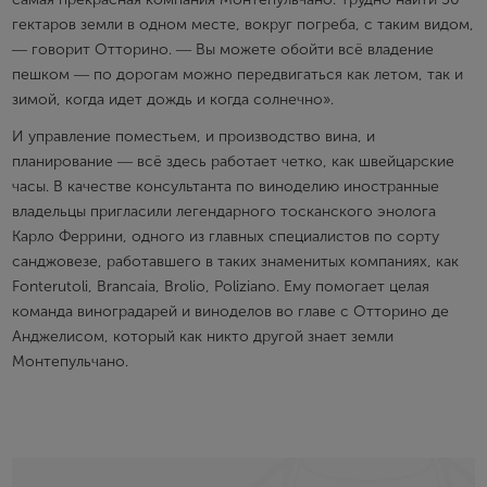
гектаров земли в одном месте, вокруг погреба, с таким видом,
― говорит Отторино. ― Вы можете обойти всё владение
пешком ― по дорогам можно передвигаться как летом, так и
зимой, когда идет дождь и когда солнечно».
И управление поместьем, и производство вина, и
планирование ― всё здесь работает четко, как швейцарские
часы. В качестве консультанта по виноделию иностранные
владельцы пригласили легендарного тосканского энолога
Карло Феррини, одного из главных специалистов по сорту
санджовезе, работавшего в таких знаменитых компаниях, как
Fonterutoli, Brancaia, Brolio, Poliziano. Ему помогает целая
команда виноградарей и виноделов во главе с Отторино де
Анджелисом, который как никто другой знает земли
Монтепульчано.