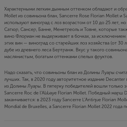
Характерными легким дымным оттенком обладают и образцы
Mollet из совиньона блан, Sancerre Rose Florian Mollet и
используют виноград с лоз возрастом от 10 до 25 лет, но
Сатюр, Сансер, Банне, Менетреоль и Товне, которые так
вино Флориан не выдерживает в бочках, за исключением о
этих вин — виноград со старейших лоз хозяйства (от 30 
дубе из древнего леса Бертранж. Вкус у такого совиньон
маслянистым, богатым оттенками спелых фруктов.
Надо сказать, что совиньоны блан из Долины Луары счит
лучших. Так, в 2020 году авторитетное издание Decante
из Долины Луары. В пятерку победителей вошли только э
Sancerre Roc de l’Abbaye Florian Mollet. Победный марш
заканчивается: в 2023 году Sancerre L’Antique Florian M
Mondial de Bruxelles, а Sancerre Florian Mollet 2022 год