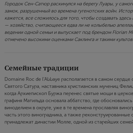
Городок Сен-Сатюр раскинулся на берегу Луары, у самог
замок, разрушенный во времена гугенотских войн. Исто
кажется, все сложилось для того, чтобы создавать здесь
— хозяйство, считающееся едва ли не колыбелью апеллас
ведении одной семьи и выпускает под брендом Florian Mo
отмечено высокими оценками Саклинга и такими культовы
Семейные традиции
Domaine Roc de l’Abbaye располагается в самом сердце
Святого Сатура, наставника христианских мучениц Фелиц
когда Архиепископ Буржа перенес святые мощи в церков
графиня Матильда основала аббатство, где обосновались
виноделием в округе, уже в те времена прославляя вино
часть этого виноградника, а также реконструированные с
принадлежат династии Молле, одной из старейших семе