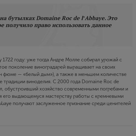
на бутылках Domaine Roc de l’Abbaye. Это
ое получило право использовать данное
 1722 году: уже тогда Андре Молле собирал урожай с
ятое поколение виноградарей выращивает на своих
ан фюме — «белый дым»), а также в меньшем количестве
е традиции виноделия. С 2000 года Domaine Roc de
дел, обустроивший хозяйство современными погребами и
аря его выдающемуся мастерству работы с кремневыми
bbaye получают заслуженное признание среди ценителей