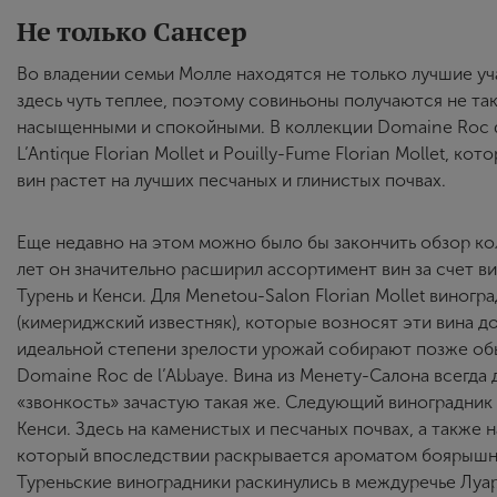
Не только Сансер
Во владении семьи Молле находятся не только лучшие уч
здесь чуть теплее, поэтому совиньоны получаются не та
насыщенными и спокойными. В коллекции Domaine Roc d
L’Antique Florian Mollet и Pouilly-Fume Florian Mollet, ко
вин растет на лучших песчаных и глинистых почвах.
Еще недавно на этом можно было бы закончить обзор ко
лет он значительно расширил ассортимент вин за счет ви
Турень и Кенси. Для Menetou-Salon Florian Mollet виног
(кимериджский известняк), которые возносят эти вина 
идеальной степени зрелости урожай собирают позже об
Domaine Roc de l’Abbaye. Вина из Менету-Салона всегда
«звонкость» зачастую такая же. Следующий виноградник 
Кенси. Здесь на каменистых и песчаных почвах, а также
который впоследствии раскрывается ароматом боярышник
Туреньские виноградники раскинулись в междуречье Луар