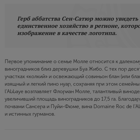
Герб аббатства Сен-Сатюр можно увидеть 
единственное хозяйство в регионе, котор
изображение в качестве логотипа.
Первое упоминание о семье Молле относится к далекому
виноградников близ деревушки Буа Жибо. С тех пор дес
участках «колкий» и освежающий совиньон блан (или бл
изящный и легкий пино нуар, сохраняя при этом семейны
l’Abbaye возглавляет Флориан Молле, талантливый вино
увеличивший площадь виноградников до 17,5 га. Благод
почвами Сансера и Пуйи-Фюме, вина Domaine Roc de l’A
и истинных гурманов.