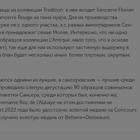
 из коллекции Tradition: в нее входит Sancerre Florian
Пароль
 Sancerre Rouge из пино нуара. Для их производства
 уже не с одного участка, а с разных виноградников Сен-
же принадлежат семье Молле. Интересно, что ни одно
Зарегистрироваться
бразцов коллекции L’Antique: мало того, что в основе
лет), так еще для них используют частичную выдержку в
Я согласен с условиями
пользовательского соглашения
а блан будет несколько иным: более плотным, округлым,
Я хочу получать инфромацию об акциях и купоны со скидкой
аются одними из лучших, а сансеровские — лучшие среди
r проводило слепую дегустацию 90 образцов совиньонов
тикетки Сансера, среди которых был, конечно же,
 Domaine Roc de l’Abbaye на этом достижении не
ollet 2022 года было удостоено золотой медали на Concours
а получило золотую медаль от Bettane+Desseauve.