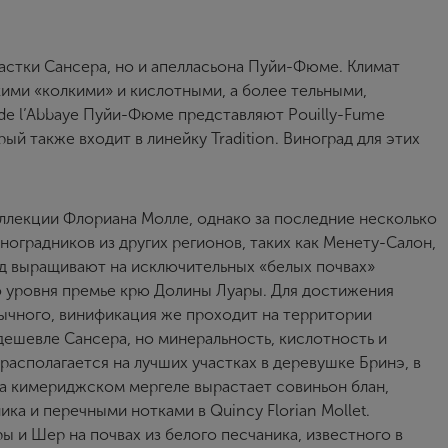
астки Сансера, но и апелласьона Пуйи-Фюме. Климат
кими «колкими» и кислотными, а более тельными,
e l’Abbaye Пуйи-Фюме представляют Pouilly-Fume
торый также входит в линейку Tradition. Виноград для этих
ллекции Флориана Молле, однако за последние несколько
ноградников из других регионов, таких как Менету-Салон,
рад выращивают на исключительных «белых почвах»
до уровня премье крю Долины Луары. Для достижения
ычного, винификация же проходит на территории
 дешевле Сансера, но минеральность, кислотность и
располагается на лучших участках в деревушке Бринэ, в
 на кимериджском мергеле вырастает совиньон блан,
а и перечными нотками в Quincy Florian Mollet.
ы и Шер на почвах из белого песчаника, известного в