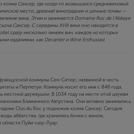
о холма Сансер, где когда-то возвышался средневековый
рическое место, древний виноградник и ценные почвы —
 великие вина. Этим и занимается Domaine Roc de l’Abbaye
ьона Сансер. С середины XVIII века оно находится в
llet сразу несколько линеек вин, каждое из которых
ми изданиями, как Decanter и Wine Enthusiast.
 французской коммуны Сен-Сатюр, названной в честь
итаты и Перпетуи. Коммуна носит его имя с 846 года,
ь местной деревушки. В 1034 году на месте этой церкви
 каноники Блаженного Августина. Они активно занимались
градник Clos du Roc у подножия холма Сансер. Сегодня
воды аббатства, где хранились бочки с вином,
й области Пуйи-сюр-Луар.