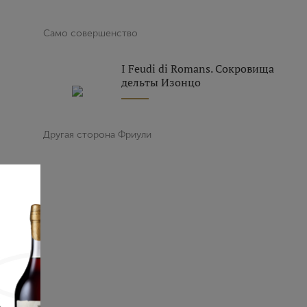
Само совершенство
I Feudi di Romans. Сокровища
дельты Изонцо
Другая сторона Фриули