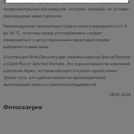
Отличительной чертой всех хересов является их изысканное и
продолжительное послевкусие, которое, пожалуй, не оставит
Создание учетной записи
равнодушным даже гурманов.
Имя
Рекомендуемая температура подачи хереса варьируется от 6
до 16 °С, поэтому перед употреблением следует
ознакомиться с дегустационными характеристиками
E-mail
выбранного вами вина.
В коллекции Wine Discovery две линейки хересов Special Reserve
и Old & Plus от Sanchez Romate. Это одна из немногих компаний
Пароль
в регионе Херес, которая находится в руках одной семьи.
Кроме того, это один из немногих производителей,
выпускающих хересы с длительной выдержкой.
Зарегистрироваться
28.01.2026
Я согласен с условиями
пользовательского
Фотогалерея
соглашения
Я хочу получать инфромацию об акциях и купоны со
скидкой