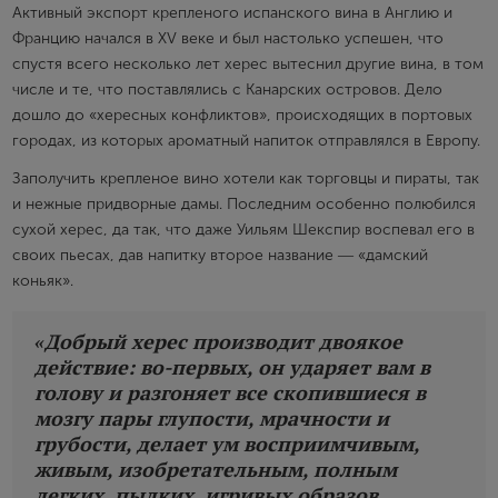
Активный экспорт крепленого испанского вина в Англию и
Францию начался в XV веке и был настолько успешен, что
спустя всего несколько лет херес вытеснил другие вина, в том
числе и те, что поставлялись с Канарских островов. Дело
дошло до «хересных конфликтов», происходящих в портовых
городах, из которых ароматный напиток отправлялся в Европу.
Заполучить крепленое вино хотели как торговцы и пираты, так
и нежные придворные дамы. Последним особенно полюбился
сухой херес, да так, что даже Уильям Шекспир воспевал его в
своих пьесах, дав напитку второе название ― «дамский
коньяк».
«Добрый херес производит двоякое
действие: во-первых, он ударяет вам в
голову и разгоняет все скопившиеся в
мозгу пары глупости, мрачности и
грубости, делает ум восприимчивым,
живым, изобретательным, полным
легких, пылких, игривых образов,