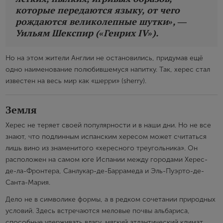
которые передаются языку, от чего
рождаются великолепные шутки», ―
Уильям Шекспир («Генрих IV»).
Но на этом жители Англии не остановились, придумав ещё
одно наименование полюбившемуся напитку. Так, херес стал
известен на весь мир как «шерри» (sherry).
Земля
Херес не теряет своей популярности и в наши дни. Но не все
знают, что подлинным испанским хересом может считаться
лишь вино из знаменитого «хересного треугольника». Он
расположен на самом юге Испании между городами Херес-
де-ла-Фронтера, Санлукар-де-Баррамеда и Эль-Пуэрто-де-
Санта-Мария.
Дело не в символике формы, а в редком сочетании природных
условий. Здесь встречаются меловые почвы альбариса,
способные удерживать влагу, мягкий атлантический климат