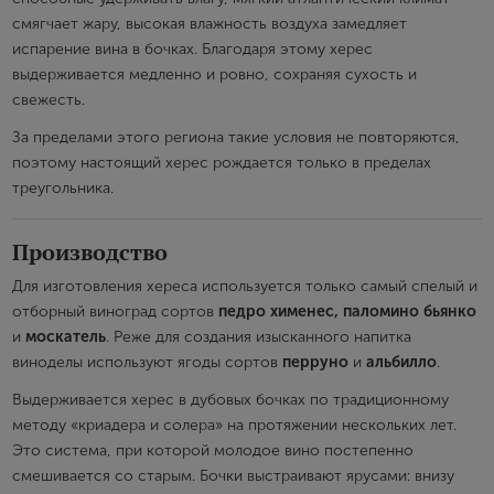
смягчает жару, высокая влажность воздуха замедляет
испарение вина в бочках. Благодаря этому херес
выдерживается медленно и ровно, сохраняя сухость и
свежесть.
За пределами этого региона такие условия не повторяются,
поэтому настоящий херес рождается только в пределах
треугольника.
Производство
Для изготовления хереса используется только самый спелый и
отборный виноград сортов
педро хименес, паломино бьянко
и
москатель
. Реже для создания изысканного напитка
виноделы используют ягоды сортов
перруно
и
альбилло
.
Выдерживается херес в дубовых бочках по традиционному
методу «криадера и солера» на протяжении нескольких лет.
Это система, при которой молодое вино постепенно
смешивается со старым. Бочки выстраивают ярусами: внизу