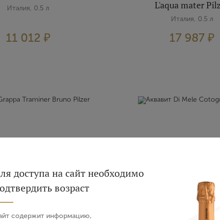
L'aqua mater Pil
Италия, 0.5 л
Италия, 0.5 л
11 012 ₽
17 987 ₽
Вход
Регистрация
ля доступа на сайт необходимо
одтвердить возраст
Авторизация
Grappa Traminer Bruno
Аквавит Di Mele Cotog
айт содержит информацию,