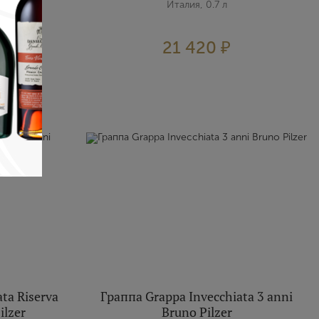
Италия, 0.7 л
21 420 ₽
ta Riserva
Граппа Grappa Invecchiata 3 anni
ilzer
Bruno Pilzer