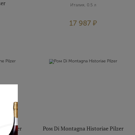
zer
Италия, 0.5 л
17 987 ₽
ne Pilzer
Ром Di Montagna Historiae Pilzer