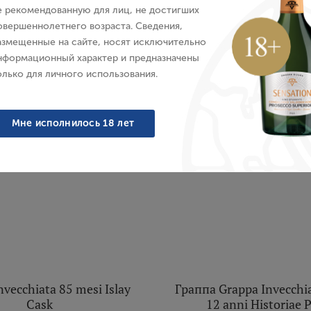
Pilzer
E-mail
Италия, 0.5 л
е рекомендованную для лиц, не достигших
Италия, 0.5 л
овершеннолетнего возраста. Сведения,
азмещенные на сайте, носят исключительно
10 065 ₽
11 230 ₽
Пароль
нформационный характер и предназначены
олько для личного использования.
Войти
Мне исполнилось 18 лет
Забыли пароль?
Создание учетной записи
Имя
vecchiata 85 mesi Islay
Граппа Grappa Invecchia
Cask
12 anni Historiae P