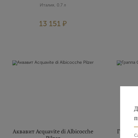
Италия, 0.7 л
13 151 ₽
Д
п
Аквавит Acquavite di Albicocche
Граппа 
С