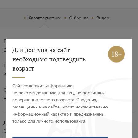
Характеристики
О бренде
Видео
Производитель:
Вход
Регистрация
Для доступа на сайт
Distilleria Pilzer srl
необходимо подтвердить
Авторизация
Подарочная упаковка:
возраст
Коробка из картона
E-mail
Сайт содержит информацию,
Субзона:
не рекомендованную для лиц, не достигших
Валле-ди-Чембра
совершеннолетнего возраста. Сведения,
Пароль
размещенные на сайте, носят исключительно
информационный характер и предназначены
только для личного использования.
Дегустационные характеристики:
Войти
Обладает янтарным цветом и букетом сортовых