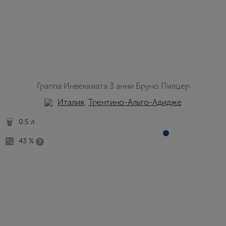
Граппа Инвеккиата 3 анни Бруно Пилцер
Италия
,
Трентино-Альто-Адидже
0.5 л
43 %