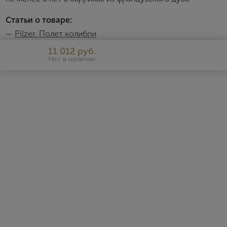
скидкой
Статьи о товаре:
—
Pilzer. Полет колибри
Видео
11 012 руб.
Нет в наличии
Pilzer
Дистиллерия «Pilzer» «Дистилляция – это искусство
производства спирта, которое использует дьявол для того,
чтобы сделать ангелов счастливыми. Мы не дьяволы, не
волшебники и не ангелы. Но наше желание – очаровывать
своих потребителей нашими продуктами: граппой и ликерами,
видя при этом восхищение и удовольствие на их лицах».
Трудясь с заботой и страстью, дистиллерия Pilzer (Пилцер)
своим трудом отдает дань своим предшественникам. В своей
работе команда высококачественных профессионалов
использует, как инновации, так и опыт самых успешных
результатов, которых им удалось достичь ранее. В 1957 году
отец семейства Винченцо, основал небольшую дистиллерию,