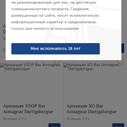
не рекомендованную для лиц, не достигших
совершеннолетнего возраста. Сведения,
Пароль
размещенные на сайте, носят исключительно
информационный характер и предназначены
Арманьяк Bas Armagnac
Арманьяк Bas Armagnac
только для личного использования.
Dartigalongue, 1979 г.
Dartigalongue, 1981 г.
Войти
Франция, 0.5 л
Франция, 0.5 л
Забыли пароль?
Мне исполнилось 18 лет
59 192 ₽
53 279 ₽
Создание учетной записи
Имя
E-mail
Арманьяк VSOP Bas
Арманьяк XO Bas
Armagnac Dartigalongue
Armagnac Dartigalongue
Франция, 2.5 л
Франция, 2.5 л
Пароль