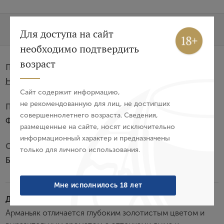
Характеристики
О бренде
Вход
Регистрация
Для доступа на сайт
необходимо подтвердить
Авторизация
возраст
Производитель:
H. Dartigalongue & Fils SAS
E-mail
Сайт содержит информацию,
не рекомендованную для лиц, не достигших
Подарочная упаковка:
совершеннолетнего возраста. Сведения,
Пароль
Футляр из сосны
размещенные на сайте, носят исключительно
информационный характер и предназначены
Субзона:
только для личного использования.
Войти
Ба-Арманьяк
Забыли пароль?
Мне исполнилось 18 лет
Дегустационные характеристики:
Арманьяк отличается глубоким золотистым цветом и
Создание учетной записи