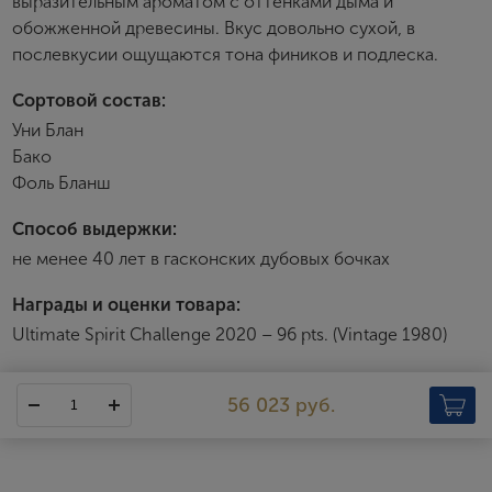
выразительным ароматом с оттенками дыма и
обожженной древесины. Вкус довольно сухой, в
Имя
послевкусии ощущаются тона фиников и подлеска.
Сортовой состав:
E-mail
Уни Блан
Бако
Фоль Бланш
Пароль
Способ выдержки:
не менее 40 лет в гасконских дубовых бочках
Зарегистрироваться
Награды и оценки товара:
Я согласен с условиями
пользовательского
Ultimate Spirit Challenge 2020 – 96 pts. (Vintage 1980)
соглашения
Я хочу получать инфромацию об акциях и купоны со
скидкой
56 023 руб.
Dartigalongue