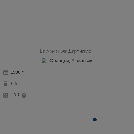
Ба Арманьяк Дартигалон
Франция
,
Арманьяк
1980
г.
0.5 л
40 %