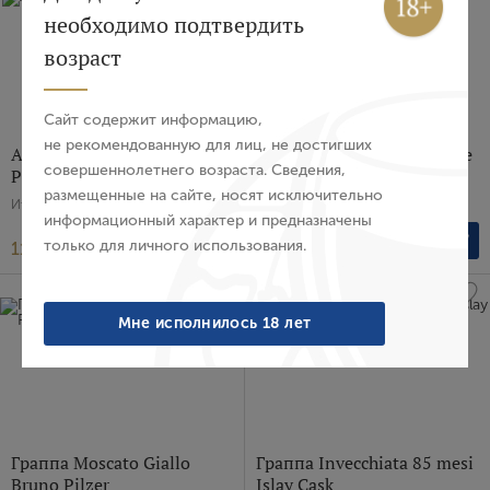
необходимо подтвердить
Авторизация
возраст
E-mail
Сайт содержит информацию,
не рекомендованную для лиц, не достигших
Аквавит Di Mele Cotogne
Ром Di Montagna Historiae
совершеннолетнего возраста. Сведения,
Pilzer
Pilzer
Пароль
размещенные на сайте, носят исключительно
Италия, 0.5 л
Италия, 0.7 л
информационный характер и предназначены
только для личного использования.
11 230 ₽
21 420 ₽
Войти
Забыли пароль?
Мне исполнилось 18 лет
Создание учетной записи
Имя
Граппа Moscato Giallo
Граппа Invecchiata 85 mesi
Bruno Pilzer
Islay Cask