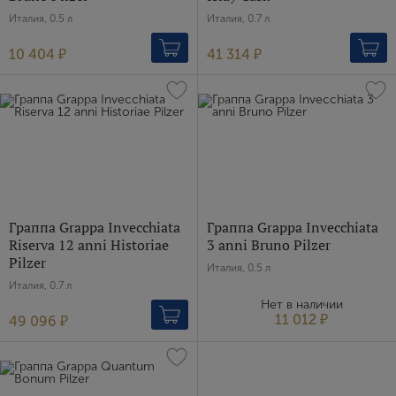
Италия, 0.5 л
Италия, 0.7 л
E-mail
10 404 ₽
41 314 ₽
Пароль
Зарегистрироваться
Я согласен с условиями
пользовательского
соглашения
Граппа Grappa Invecchiata
Граппа Grappa Invecchiata
Я хочу получать инфромацию об акциях и купоны со
Riserva 12 anni Historiae
3 anni Bruno Pilzer
скидкой
Pilzer
Италия, 0.5 л
Италия, 0.7 л
Нет в наличии
11 012 ₽
49 096 ₽