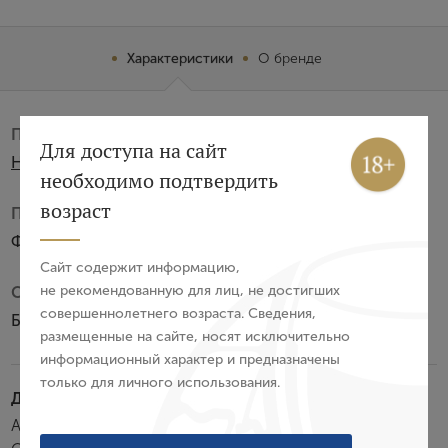
Характеристики
О бренде
Производитель:
Вход
Регистрация
Для доступа на сайт
H. Dartigalongue & Fils SAS
необходимо подтвердить
Авторизация
возраст
Подарочная упаковка:
Футляр из сосны
E-mail
Сайт содержит информацию,
не рекомендованную для лиц, не достигших
Субзона:
совершеннолетнего возраста. Сведения,
Ба-Арманьяк
Пароль
размещенные на сайте, носят исключительно
информационный характер и предназначены
только для личного использования.
Войти
Дегустационные характеристики:
Арманьяк чистого прозрачного золотистого цвета.
Забыли пароль?