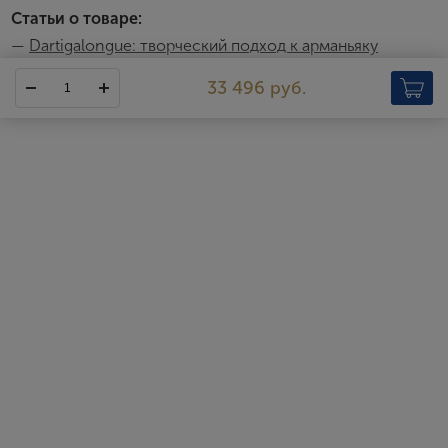
Статьи о товаре:
—
Dartigalongue: творческий подход к арманьяку
33 496 руб.
Dartigalongue
В 1838 году во времена правления Луи Филиппа, Паскаль
Дартигалон, уроженец Санкт-Ланн, находящегося неподалеку
от Мадирана, переехал в Ногаро (Жер) и основал свое
поместье, где производился арманьяк. И в наши дни это
поместье по-прежнему существует и процветает. Паскаль
Дартигалон понял, что арманьяк является очень выгодным
продуктом для экспорта и несмотря на многочисленные
трудности он успешно отправлял бочки с арманьяком в Байон,
откуда они успешно поставлялись в Голландию и Англию.
Примерно в 1900 году Анри, потомок Паскаля Дартигалона,
взял на себя управление семейным делом. В тот самый период
арманьяк приобрел всемирную известность, и благодаря
расширению железных дорог продажи арманьяка резко