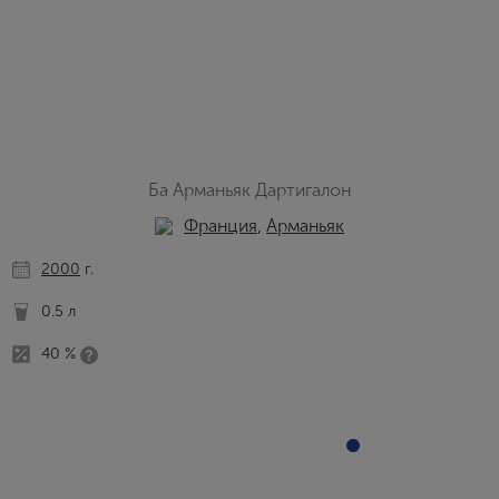
Ба Арманьяк Дартигалон
Франция
,
Арманьяк
2000
г.
0.5 л
40 %