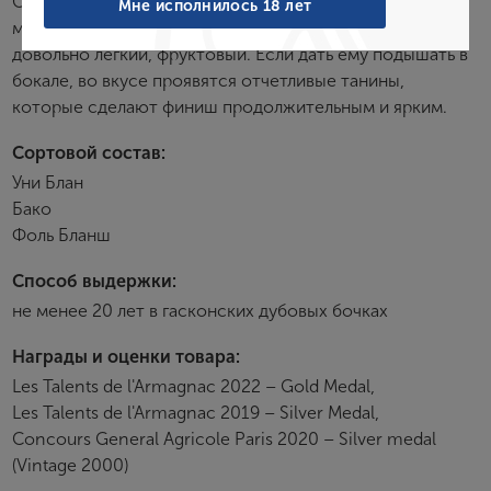
Обладает нежным ароматом с нотками сладкого
Мне исполнилось 18 лет
миндаля, печеных яблок и цветов бузины. Этот винтаж
довольно легкий, фруктовый. Если дать ему подышать в
бокале, во вкусе проявятся отчетливые танины,
Создание учетной записи
которые сделают финиш продолжительным и ярким.
Имя
Сортовой состав:
Уни Блан
Бако
E-mail
Фоль Бланш
Способ выдержки:
Пароль
не менее 20 лет в гасконских дубовых бочках
Награды и оценки товара:
Зарегистрироваться
Les Talents de l'Armagnac 2022 – Gold Medal,
Les Talents de l'Armagnac 2019 – Silver Medal,
Я согласен с условиями
пользовательского
соглашения
Concours General Agricole Paris 2020 – Silver medal
(Vintage 2000)
Я хочу получать инфромацию об акциях и купоны со
скидкой