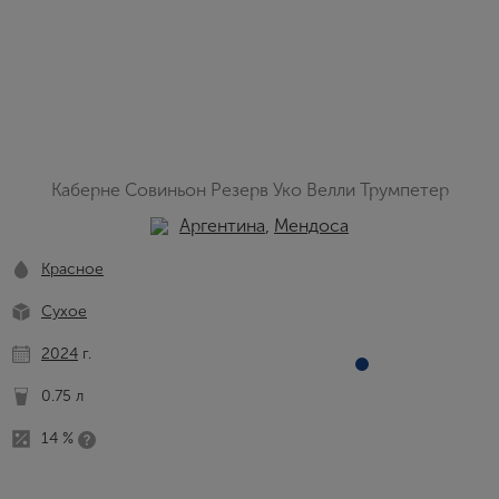
Каберне Совиньон Резерв Уко Велли Трумпетер
Аргентина
,
Мендоса
Красное
Сухое
2024
г.
0.75 л
14 %