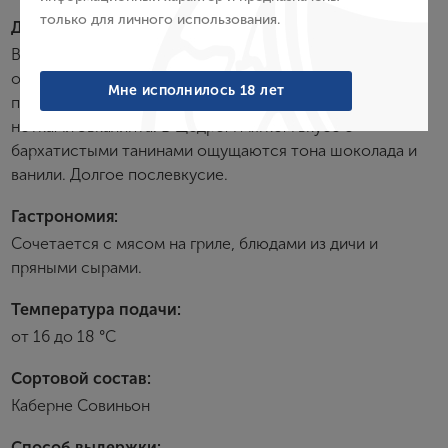
только для личного использования.
Дегустационные характеристики:
Войти
Вино обладает ярко-рубиновым цветом с синеватыми
отблесками, восхитительным букетом фруктовых и
Забыли пароль?
Мне исполнилось 18 лет
пряных ароматов, которые сочетаются с нежными
нотками эвкалипта. В щедром мягком вкусе с
бархатистыми танинами ощущаются тона шоколада и
Создание учетной записи
ванили. Долгое послевкусие.
Имя
Гастрономия:
Сочетается с мясом на гриле, блюдами из дичи и
пряными сырами.
E-mail
Температура подачи:
от 16 до 18 °С
Пароль
Сортовой состав:
Каберне Совиньон
Зарегистрироваться
Способ выдержки: