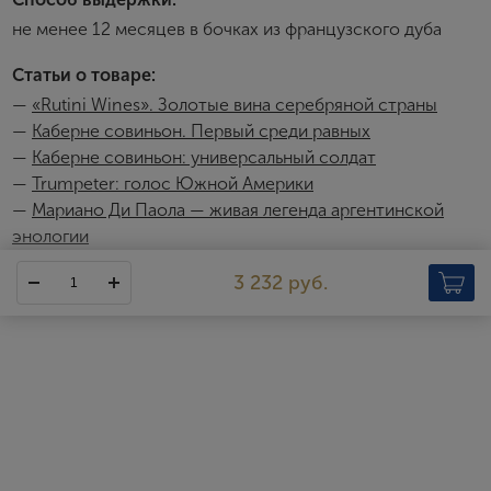
Я согласен с условиями
пользовательского
не менее 12 месяцев в бочках из французского дуба
соглашения
Статьи о товаре:
Я хочу получать инфромацию об акциях и купоны со
скидкой
—
«Rutini Wines». Золотые вина серебряной страны
—
Каберне совиньон. Первый среди равных
—
Каберне cовиньон: универсальный солдат
—
Trumpeter: голос Южной Америки
—
Мариано Ди Паола — живая легенда аргентинской
энологии
Trumpeter Reserve
3 232 руб.
Линейки Trumpeter призвана показать высокое качество,
открытый характер, а также элегантность и утонченность
аргентинских вин. В линейку входят вина из различных сортов,
которые прекрасно отражают особенности местности, где
был выращен виноград, – высокогорных участков с
континентальным климатом.
http://www.rutiniwines.com/