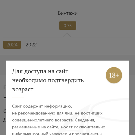
Винтажи
0.75
2024
2022
Характеристики
О бренде
Вход
Регистрация
Для доступа на сайт
необходимо подтвердить
Авторизация
Производитель:
возраст
La Rural Vinedos y Bodegas S.A.LTDA
E-mail
Сайт содержит информацию,
Субзона:
не рекомендованную для лиц, не достигших
Долина Уко
совершеннолетнего возраста. Сведения,
Пароль
размещенные на сайте, носят исключительно
информационный характер и предназначены