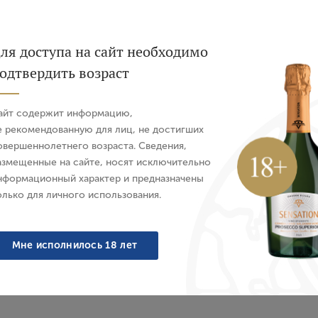
2024
2023
Вход
Регистрация
ля доступа на сайт необходимо
одтвердить возраст
Авторизация
Характеристики
О бренде
айт содержит информацию,
E-mail
е рекомендованную для лиц, не достигших
овершеннолетнего возраста. Сведения,
азмещенные на сайте, носят исключительно
Пароль
нформационный характер и предназначены
матом черешни, смородины, клубничного мармелада. Во в
олько для личного использования.
егкими оттенками розы.
Войти
Мне исполнилось 18 лет
мясными деликатесами.
Забыли пароль?