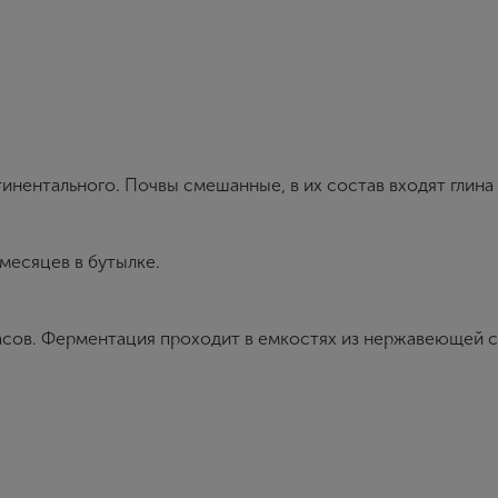
Создание учетной записи
Имя
нентального. Почвы смешанные, в их состав входят глина 
E-mail
месяцев в бутылке.
Пароль
асов. Ферментация проходит в емкостях из нержавеющей с
Зарегистрироваться
Я согласен с условиями
пользовательского соглашения
Я хочу получать инфромацию об акциях и купоны со скидкой