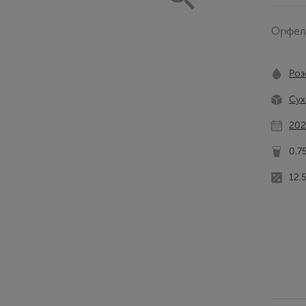
Орфел
Роз
Сух
202
0.7
12.