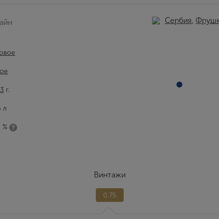
Сербия
,
Фрушк
айн
овое
ое
3
г.
5 л
5 %
Винтажи
0.75