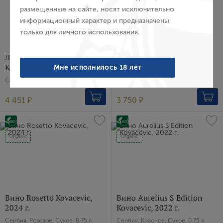
Пароль
размещенные на сайте, носят исключительно
информационный характер и предназначены
только для личного использования.
Войти
Ликерное вино Bermet
Вино Cuvee Piquant
Забыли пароль?
Kovacevic
Kovacevic, 2024 г.
Мне исполнилось 18 лет
Сербия, Красное, Сладкое, 0.5 л
Сербия, Белое, Сухое, 0.75 л
4 451 ₽
3 750 ₽
Создание учетной записи
Имя
Organic
Organic
E-mail
Вино Rosetto Kovacevic,
Вино Aurelius S Edition
Пароль
2024 г.
Kovacevic, 2022 г.
Сербия, Розовое, Сухое, 0.75 л
Сербия, Красное, Сухое, 0.75 л