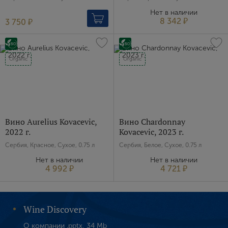
Зарегистрироваться
Нет в наличии
8 342 ₽
3 750 ₽
Я согласен с условиями
пользовательского
соглашения
Я хочу получать инфромацию об акциях и купоны со
Organic
Organic
скидкой
Вино Aurelius Kovacevic,
Вино Chardonnay
2022 г.
Kovacevic, 2023 г.
Сербия, Красное, Сухое, 0.75 л
Сербия, Белое, Сухое, 0.75 л
Нет в наличии
Нет в наличии
4 992 ₽
4 721 ₽
Wine Discovery
О компании .pptx, 34 Mb