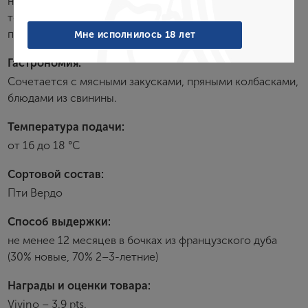
нотками. В богатом интенсивном вкусе ощущаются
тона темных фруктов, ванили и шоколада. Долгое
Забыли пароль?
послевкусие с шелковистыми танинами.
Мне исполнилось 18 лет
Гастрономия:
Сочетается с мясными закусками, пряными колбасками,
Создание учетной записи
блюдами из свинины.
Имя
Температура подачи:
от 16 до 18 °С
E-mail
Сортовой состав:
Пти Вердо
Пароль
Способ выдержки:
не менее 12 месяцев в бочках из французского дуба
(30% новые, 70% 2–3-летние)
Зарегистрироваться
Награды и оценки товара:
Я согласен с условиями
пользовательского
Vivino – 3.9 pts.
соглашения