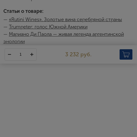
Я хочу получать инфромацию об акциях и купоны со
Статьи о товаре:
скидкой
—
«Rutini Wines». Золотые вина серебряной страны
—
Trumpeter: голос Южной Америки
—
Мариано Ди Паола — живая легенда аргентинской
энологии
Trumpeter Reserve
3 232 руб.
Линейки Trumpeter призвана показать высокое качество,
открытый характер, а также элегантность и утонченность
аргентинских вин. В линейку входят вина из различных сортов,
которые прекрасно отражают особенности местности, где
был выращен виноград, – высокогорных участков с
континентальным климатом.
http://www.rutiniwines.com/