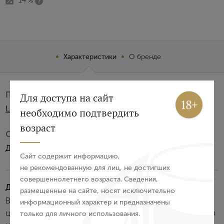
14 %
Характеристики
О бренде
Производитель:
Вход
Регистрация
Для доступа на сайт
La Rural Vinedos y Bodegas S.A.LTDA
необходимо подтвердить
Авторизация
возраст
Субзона:
E-mail
Долина Уко
Сайт содержит информацию,
не рекомендованную для лиц, не достигших
совершеннолетнего возраста. Сведения,
Пароль
Дегустационные характеристики:
размещенные на сайте, носят исключительно
Вино обладает насыщенным фиолетово-красным
информационный характер и предназначены
цветом, многогранным ароматом с пряными и мятными
только для личного использования.
Войти