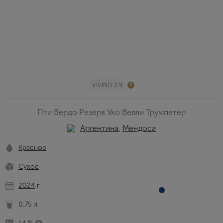
VIVINO 3.9
Пти Вердо Резерв Уко Велли Трумпетер
Аргентина
,
Мендоса
Красное
Сухое
2024
г.
0.75 л