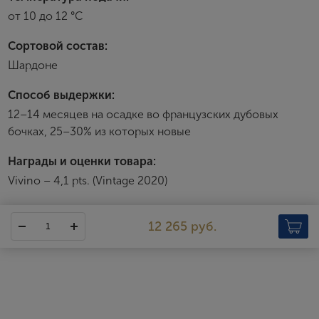
Зарегистрироваться
от 10 до 12 °С
Я согласен с условиями
пользовательского
Сортовой состав:
соглашения
Шардоне
Я хочу получать инфромацию об акциях и купоны со
скидкой
Способ выдержки:
12–14 месяцев на осадке во французских дубовых
бочках, 25–30% из которых новые
Награды и оценки товара:
Vivino – 4,1 pts. (Vintage 2020)
12 265 руб.
Jean Bouchard
Винодельческое хозяйство Jean Bouchard было основано в
1831 году. В 1955-м, во время экономического бума,
последовавшего за окончанием Второй мировой войны, дом