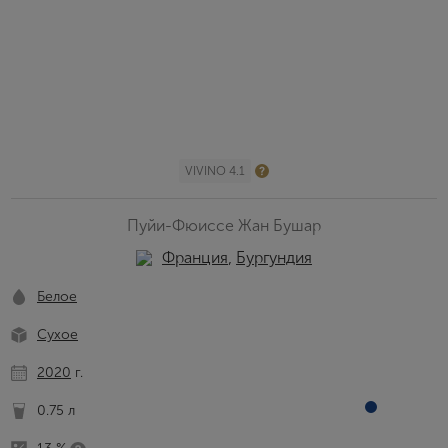
VIVINO 4.1
Пуйи-Фюиссе Жан Бушар
Франция
,
Бургундия
Белое
Сухое
2020
г.
0.75 л