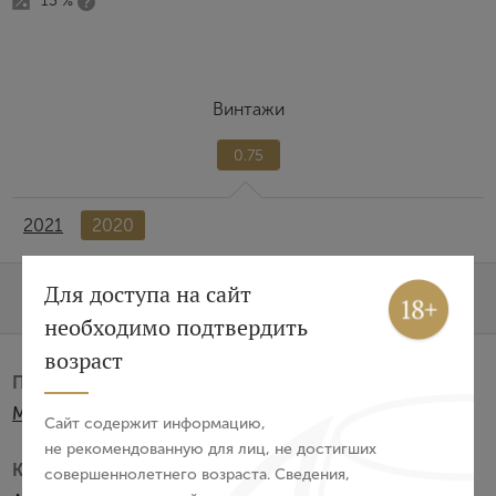
13 %
Винтажи
0.75
2021
2020
Вход
Регистрация
Для доступа на сайт
Характеристики
О бренде
необходимо подтвердить
Авторизация
возраст
Производитель:
E-mail
Maison Jean Bouchard
Сайт содержит информацию,
не рекомендованную для лиц, не достигших
Категория:
совершеннолетнего возраста. Сведения,
Пароль