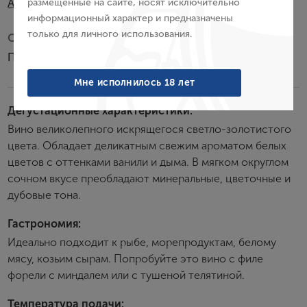
AOC
размещенные на сайте, носят исключительно
информационный характер и предназначены
только для личного использования.
Субзона:
Войти
Пуйи-Фюиссе
Забыли пароль?
Мне исполнилось 18 лет
Дегустационные характеристики:
Вино великолепного искрящегося светло-золотистого
Создание учетной записи
цвета. Обладает деликатным свежим ароматом белых
цветов с оттенками ванили и дыма. В мягком округлом
Имя
сочном вкусе преобладают минеральные, цветочные и
дубовые тона.
E-mail
Гастрономия:
Идеально подходит к рыбе, морепродуктам, белому
мясу, козьим сырам. Попробуйте это вино с филе
Пароль
форели с миндалем или с тушеной телятиной.
Температура подачи: