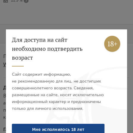
11.5 %
Характеристики
О бренде
Вход
Регистрация
Для доступа на сайт
необходимо подтвердить
Авторизация
Производитель:
возраст
Weingut Stift Göttweig GmbH
E-mail
Сайт содержит информацию,
не рекомендованную для лиц, не достигших
Дегустационные характеристики:
совершеннолетнего возраста. Сведения,
Пароль
размещенные на сайте, носят исключительно
Вино обладает светло-розовым цветом, изысканными
информационный характер и предназначены
ароматами малины, клубники, вишни морель и легкими
только для личного использования.
пряными нотками. Во вкусе отличный фруктово-
Войти
кислотный баланс, освежающее послевкусие.
Забыли пароль?
Гастрономия:
Мне исполнилось 18 лет