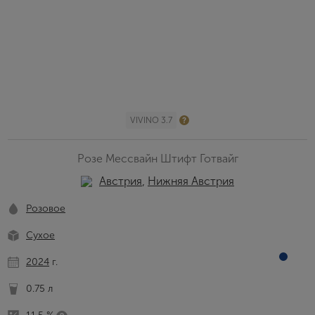
VIVINO 3.7
Розе Мессвайн Штифт Готвайг
Австрия
,
Нижняя Австрия
Розовое
Сухое
2024
г.
0.75 л