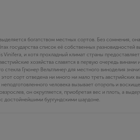
выделяется богатством местных сортов. Без сомнения, он
бтах государства список её собственных разновидностей в
tis Vinifera, и хотя прохладный климат страны предоставл
австрийские хозяйства славятся в первую очередь винами 
ого стекла Грюнер Вельтлинер для местного виноделия знач
 этот сорт отведена ни много ни мало треть австрийских в
х, у неподготовленного человека вызывает оторопь и восхи
овзрослев, он округляется, приобретая вес и плоть, а выде
 с достойнейшими бургундскими шардоне.