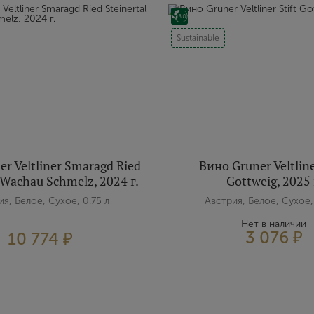
Создание учетной записи
Sustainable
Имя
E-mail
Пароль
r Veltliner Smaragd Ried
Вино Gruner Veltline
 Wachau Schmelz, 2024 г.
Gottweig, 2025 
я, Белое, Сухое, 0.75 л
Австрия, Белое, Сухое,
Зарегистрироваться
Нет в наличии
3 076 ₽
10 774 ₽
Я согласен с условиями
пользовательского соглашения
Я хочу получать инфромацию об акциях и купоны со скидкой