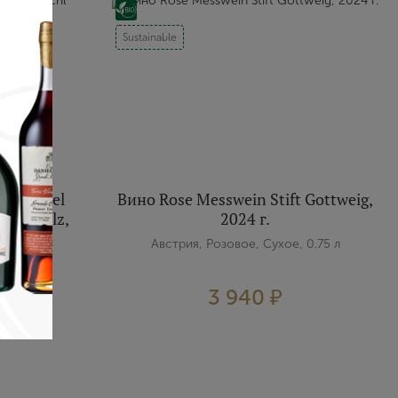
Sustainable
ederspiel
Вино Rose Messwein Stift Gottweig,
u Schmelz,
2024 г.
Австрия, Розовое, Сухое, 0.75 л
 0.75 л
3 940 ₽