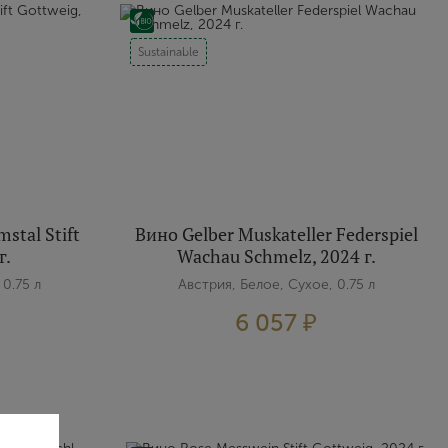
Sustainable
stal Stift
Вино Gelber Muskateller Federspiel
г.
Wachau Schmelz, 2024 г.
 0.75 л
Австрия, Белое, Сухое, 0.75 л
6 057 ₽