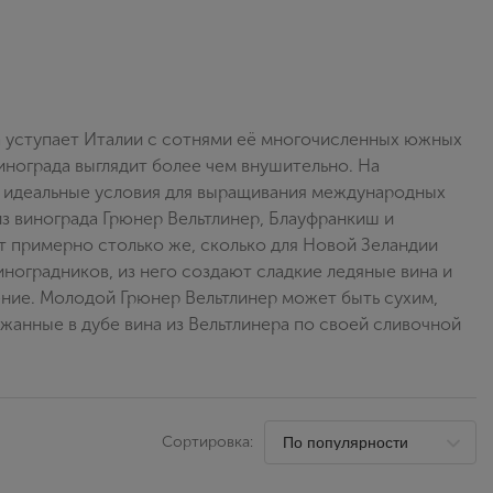
Выйти
а уступает Италии с сотнями её многочисленных южных
инограда выглядит более чем внушительно. На
яет идеальные условия для выращивания международных
из винограда Грюнер Вельтлинер, Блауфранкиш и
ит примерно столько же, сколько для Новой Зеландии
иноградников, из него создают сладкие ледяные вина и
щение. Молодой Грюнер Вельтлинер может быть сухим,
ржанные в дубе вина из Вельтлинера по своей сливочной
Сортировка: