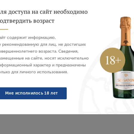
ля доступа на сайт необходимо
Sustainable
одтвердить возраст
Авторизация
айт содержит информацию,
E-mail
е рекомендованную для лиц, не достигших
овершеннолетнего возраста. Сведения,
азмещенные на сайте, носят исключительно
Пароль
нформационный характер и предназначены
ner Veltliner Wachauer
Вино Gruner Veltliner F
олько для личного использования.
sen Federspiel Wachau
Ried Pichl Point Wacha
chmelz, 2024 г.
2024 г.
Войти
я, Белое, Сухое, 0.75 л
Австрия, Белое, Сухое,
Мне исполнилось 18 лет
6 192 ₽
6 610 ₽
Забыли пароль?