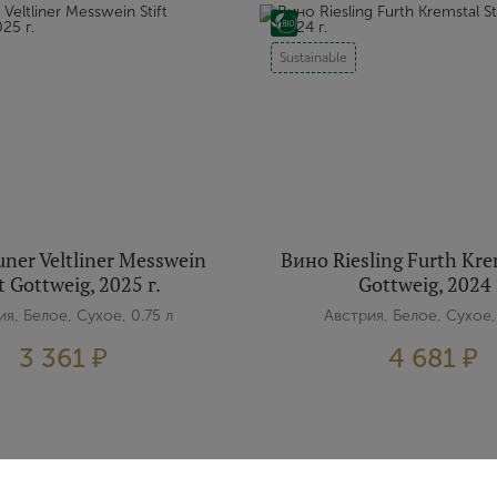
Sustainable
ner Veltliner Messwein
Вино Riesling Furth Krem
ft Gottweig, 2025 г.
Gottweig, 2024 
я, Белое, Сухое, 0.75 л
Австрия, Белое, Сухое,
3 361 ₽
4 681 ₽
Вход
Регистрация