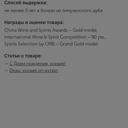
Способ выдержки:
не менее 5 лет в бочках из лимузенского дуба
Награды и оценки товара:
China Wine and Spirits Awards – Gold medal,
International Wine & Spirit Competition – 90 pts.,
Spirits Selection by CMB – Grand Gold medal
Статьи о товаре:
—
С Днем рождения, коньяк!
—
Deau: коньяк от-кутюр
Deau
История компании
Сегодня поместье
управляет Верони
лучших традициях
разработанных сп
Поместью Des Moi