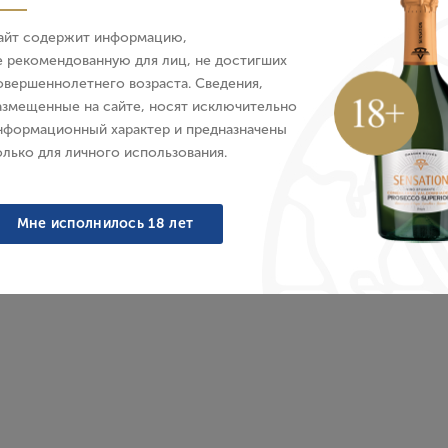
айт содержит информацию,
E-mail
е рекомендованную для лиц, не достигших
овершеннолетнего возраста. Сведения,
азмещенные на сайте, носят исключительно
Пароль
Характеристики
О бренде
нформационный характер и предназначены
олько для личного использования.
Войти
Мне исполнилось 18 лет
Забыли пароль?
оматом и хорошо сбалансированным вкусом с тонами яблок
Создание учетной записи
Имя