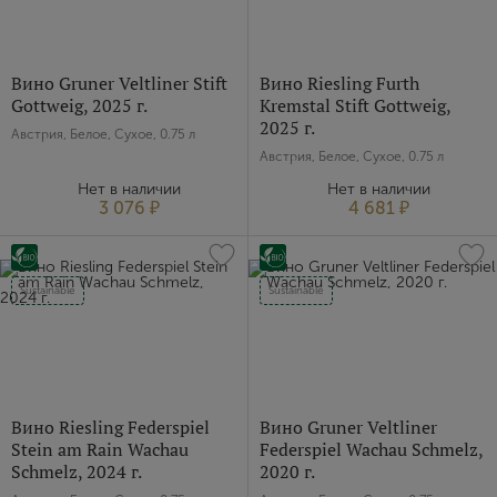
Пароль
Вино Gruner Veltliner Stift
Вино Riesling Furth
Gottweig, 2025 г.
Kremstal Stift Gottweig,
Зарегистрироваться
2025 г.
Австрия, Белое, Сухое, 0.75 л
Австрия, Белое, Сухое, 0.75 л
Я согласен с условиями
пользовательского
соглашения
Нет в наличии
Нет в наличии
3 076 ₽
4 681 ₽
Я хочу получать инфромацию об акциях и купоны со
скидкой
Sustainable
Sustainable
Вино Riesling Federspiel
Вино Gruner Veltliner
Stein am Rain Wachau
Federspiel Wachau Schmelz,
Schmelz, 2024 г.
2020 г.