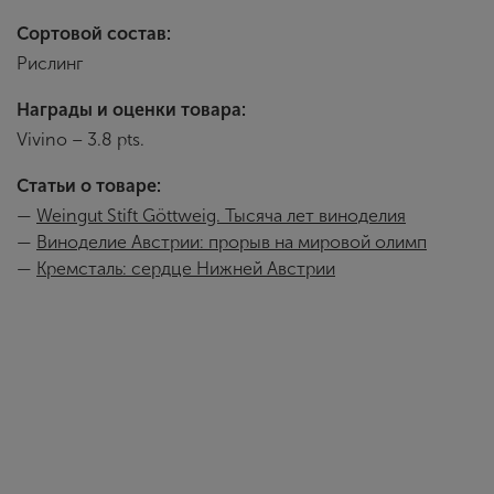
Сортовой состав:
Рислинг
Награды и оценки товара:
Vivino – 3.8 pts.
Статьи о товаре:
—
Weingut Stift Göttweig. Тысяча лет виноделия
—
Виноделие Австрии: прорыв на мировой олимп
—
Кремсталь: сердце Нижней Австрии
Stift Gottweig
Аббатство бенедиктинцев Weingut Stift Göttweig, котор
библиотекой и коллекцией средневековых гравюр. Здешн
лет ежегодно снимает урожай отборного винограда, пре
Современная история винодельни тесно связана с именем
долгое время именно он определял стиль и характер вин