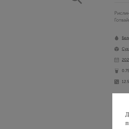
Рисли
Готвай
Бел
Сух
202
0.7
12.
Д
п