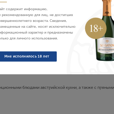
айт содержит информацию,
E-mail
е рекомендованную для лиц, не достигших
овершеннолетнего возраста. Сведения,
азмещенные на сайте, носят исключительно
Пароль
Характеристики
О бренде
нформационный характер и предназначены
олько для личного использования.
Войти
Мне исполнилось 18 лет
Забыли пароль?
есками. В интригующем аромате оттенки спелых персиков 
, освежающий, с абрикосовыми тонами и приятным послев
диционными блюдами австрийской кухни, а также с пряным
Создание учетной записи
Имя