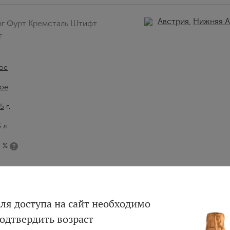
Австрия
,
Нижняя А
нг Фурт Кремсталь Штифт
г
ое
ое
5
г.
5 л
5 %
Вход
Регистрация
ля доступа на сайт необходимо
одтвердить возраст
Авторизация