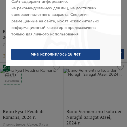
Сайт содержит информацию,
не рекомендованную для лиц, не достигших
совершеннолетнего возраста. Сведения,
Пароль
размещенные на сайте, носят исключительно
информационный характер и предназначены
Вино Gavi Tenute Neirano,
Вино Gewurztraminer Alto
только для личного использования.
2025 г.
Adige Kellerei Auer, 2025 г.
Войти
Италия, Белое, Сухое, 0.75 л
Италия, Белое, Сухое, 0.75 л
Забыли пароль?
Мне исполнилось 18 лет
3 883 ₽
4 926 ₽
Создание учетной записи
Organic
Sustainable
Имя
E-mail
Вино Fysi I Feudi di
Вино Vermentino Isola dei
Romans, 2024 г.
Nuraghi Saragat Atzei,
2024 г.
Италия, Белое, Сухое, 0.75 л