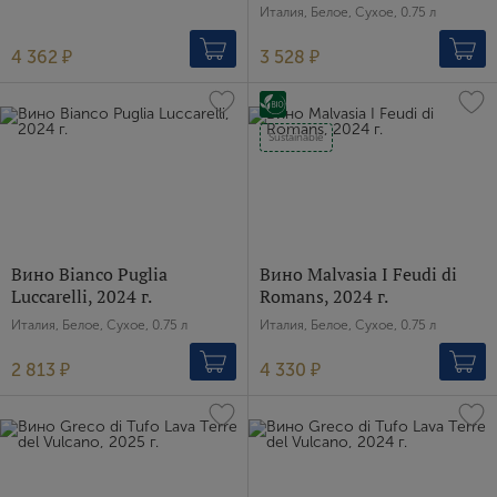
Пароль
Италия, Белое, Сухое, 0.75 л
4 362 ₽
3 528 ₽
Зарегистрироваться
Я согласен с условиями
пользовательского
Sustainable
соглашения
Я хочу получать инфромацию об акциях и купоны со
скидкой
Вино Bianco Puglia
Вино Malvasia I Feudi di
Luccarelli, 2024 г.
Romans, 2024 г.
Италия, Белое, Сухое, 0.75 л
Италия, Белое, Сухое, 0.75 л
2 813 ₽
4 330 ₽