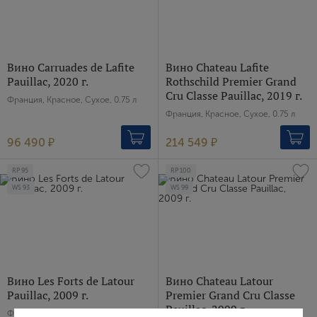
Вино Carruades de Lafite
Вино Chateau Lafite
Pauillac, 2020 г.
Rothschild Premier Grand
Cru Classe Pauillac, 2019 г.
Франция, Красное, Сухое, 0.75 л
Франция, Красное, Сухое, 0.75 л
96 490 ₽
214 549 ₽
RP
95
RP
100
WS
93
WS
99
Вино Les Forts de Latour
Вино Chateau Latour
Pauillac, 2009 г.
Premier Grand Cru Classe
Pauillac, 2009 г.
Франция, Красное, Сухое, 0.75 л