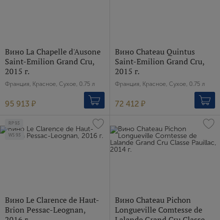
E-mail
Вино La Chapelle d'Ausone
Вино Chateau Quintus
Saint-Emilion Grand Cru,
Saint-Emilion Grand Cru,
Пароль
2015 г.
2015 г.
Франция, Красное, Сухое, 0.75 л
Франция, Красное, Сухое, 0.75 л
Зарегистрироваться
95 913 ₽
72 412 ₽
RP
93
Я согласен с условиями
пользовательского
соглашения
WS
93
Я хочу получать инфромацию об акциях и купоны со
скидкой
Вино Le Clarence de Haut-
Вино Chateau Pichon
Brion Pessac-Leognan,
Longueville Comtesse de
2016 г.
Lalande Grand Cru Classe