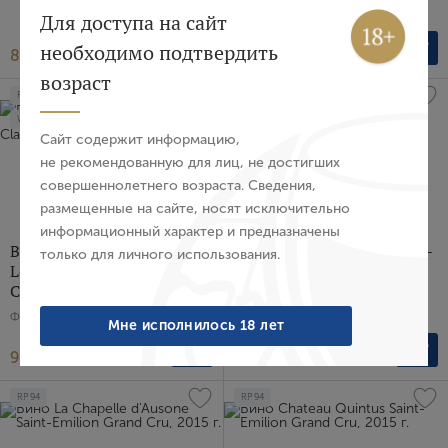
Вход
Франция, Красное, Сухое, 0.75 л
Регистрация
Для доступа на сайт
необходимо подтвердить
87 416 ₽
342 259 ₽
Авторизация
возраст
RP
97
RP
92
E-mail
WS
97
Сайт содержит информацию,
не рекомендованную для лиц, не достигших
совершеннолетнего возраста. Сведения,
Пароль
размещенные на сайте, носят исключительно
информационный характер и предназначены
Вино Chateau Pichon
Вино Le Petit Cheval Saint-
только для личного использования.
Войти
Longueville Baron Grand
Emilion Grand Cru, 2018 г.
Cru Classe Pauillac, 2019 г.
Франция, Красное, Сухое, 0.75 л
Забыли пароль?
Франция, Красное, Сухое, 0.75 л
Мне исполнилось 18 лет
91 979 ₽
107 438 ₽
Создание учетной записи
RP
94
RP
94
Имя