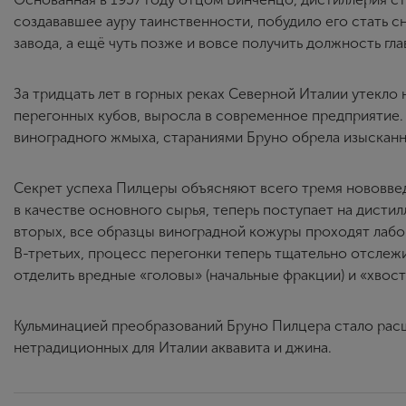
создававшее ауру таинственности, побудило его стать 
завода, а ещё чуть позже и вовсе получить должность гл
За тридцать лет в горных реках Северной Италии утекло н
перегонных кубов, выросла в современное предприятие. 
виноградного жмыха, стараниями Бруно обрела изысканн
Секрет успеха Пилцеры объясняют всего тремя нововвед
в качестве основного сырья, теперь поступает на дисти
вторых, все образцы виноградной кожуры проходят лаб
В-третьих, процесс перегонки теперь тщательно отслеж
отделить вредные «головы» (начальные фракции) и «хвост
Кульминацией преобразований Бруно Пилцера стало рас
нетрадиционных для Италии аквавита и джина.