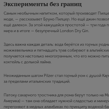
Эксперименты без границ
Самым необычным напитком, который производят Пилце
моде, — рассказывет Бруно Пилцер. Но ещё джин позволя
ещё далеко». За этой кажущейся простотой — три года 
мира и в итоге — безупречный London Dry Gin.
Здесь важна каждая деталь: вода берётся из горных ро
можжевельника и пятнадцать трав собирают в альпийских
получается настолько многогранным, что его можно пить 
коктейль с долькой лайма.
Неожиданным шагом Pilzer стал горный ром с душой Ка
за пределами итальянских традиций.
Патоку сахарного тростника для рома берут только на М
Америка) — там она обладает нужной сладостью и мине
перегоняют в медных аламбиках по принципу водяной ба