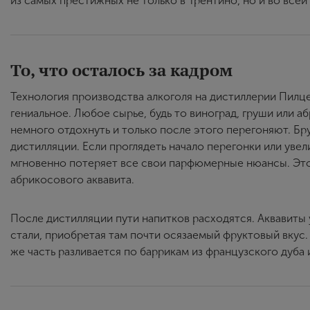
из самых престижных не только в Трентино, но и во всей
То, что осталось за кадром
Технология производства алкоголя на дистиллерии Пилц
гениальное. Любое сырье, будь то виноград, груши или 
немного отдохнуть и только после этого перегоняют. Бр
дистилляции. Если проглядеть начало перегонки или уве
мгновенно потеряет все свои парфюмерные нюансы. Это 
абрикосового аквавита.
После дистилляции пути напитков расходятся. Аквавиты
стали, приобретая там почти осязаемый фруктовый вкус.
же часть разливается по баррикам из французского дуба 