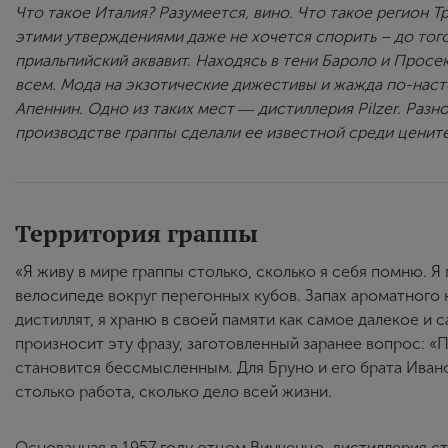
Что такое Италия? Разумеется, вино. Что такое регион 
этими утверждениями даже не хочется спорить – до того
приальпийский аквавит. Находясь в тени Бароло и Просе
всем. Мода на экзотические дижестивы и жажда по-нас
Апеннин. Одно из таких мест ― дистиллерия Pilzer. Разн
производстве граппы сделали ее известной среди ценит
Территория граппы
«Я живу в мире граппы столько, сколько я себя помню. Я
велосипеде вокруг перегонных кубов. Запах ароматного
дистиллят, я храню в своей памяти как самое далекое и
произносит эту фразу, заготовленный заранее вопрос: «
становится бессмысленным. Для Бруно и его брата Иван
столько работа, сколько дело всей жизни.
Основанная в 1957 году отцом Винченцо, дистиллерия ст