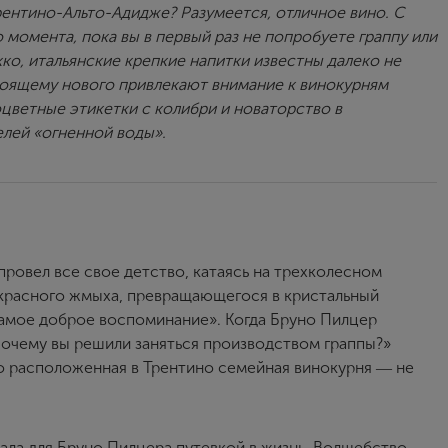
Трентино-Альто-Адидже? Разумеется, отличное вино. С
 момента, пока вы в первый раз не попробуете граппу или
кко, итальянские крепкие напитки известны далеко не
тоящему нового привлекают внимание к винокурням
оцветные этикетки с колибри и новаторство в
елей «огненной воды».
 провел все свое детство, катаясь на трехколесном
 красного жмыха, превращающегося в кристальный
 самое доброе воспоминание». Когда Бруно Пилцер
Почему вы решили заняться производством граппы?»
о расположенная в Трентино семейная винокурня ― не
ала для Бруно Пилцера путевкой в жизнь. Волшебство,