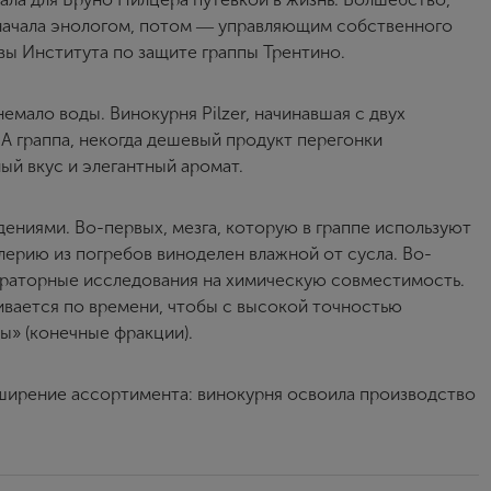
сначала энологом, потом ― управляющим собственного
авы Института по защите граппы Трентино.
емало воды. Винокурня Pilzer, начинавшая с двух
А граппа, некогда дешевый продукт перегонки
ый вкус и элегантный аромат.
ениями. Во-первых, мезга, которую в граппе используют
ллерию из погребов виноделен влажной от сусла. Во-
ораторные исследования на химическую совместимость.
ивается по времени, чтобы с высокой точностью
ы» (конечные фракции).
ширение ассортимента: винокурня освоила производство