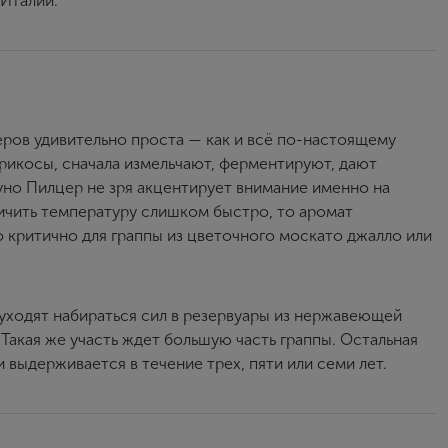
 Италии.
Пароль
Зарегистрироваться
еров удивительно проста — как и всё по-настоящему
абрикосы, сначала измельчают, ферментируют, дают
Я согласен с условиями
пользовательского соглашения
уно Пилцер не зря акцентирует внимание именно на
Я хочу получать инфромацию об акциях и купоны со скидкой
личить температуру слишком быстро, то аромат
критично для граппы из цветочного москато джалло или
 уходят набираться сил в резервуары из нержавеющей
 Такая же участь ждет большую часть граппы. Остальная
и выдерживается в течение трех, пяти или семи лет.