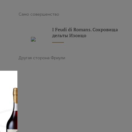
Само совершенство
I Feudi di Romans. Сокровища
дельты Изонцо
Другая сторона Фриули