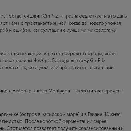
ры, остается
джин GinPilz
. «Признаюсь, отчасти это дань
ет нам не простаивать зимой, когда до нового урожая
проб и ошибок, консультации с лучшими миксологами
дников, протекающих через порфировые породы; ягоды
 лесах долины Чембра. Благодаря этому GinPilz
просто так, со льдом, или превратить в элегантный
рибов.
Historiae Rum di Montagna
— смелый эксперимент
артинике (остров в Карибском море) и в Гайане (Южная
ральностью. После короткой ферментации сырье
ни. Этот метод позволяет получить сбалансированный и